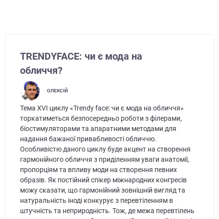
TRENDYFACE: чи є мода на
обличчя?
ОЛЕКСІЙ
Тема ХVІ циклу «Trendy face: чи є мода на обличчя»
торкатиметься безпосередньо роботи з філерами,
біостимуляторами та апаратними методами для
надання бажаної привабливості обличчю.
Особливістю даного циклу буде акцент на створення
гармонійного обличчя з приділенням уваги анатомії,
пропорціям та впливу моди на створення певних
образів. Як постійний спікер міжнародних конгресів
можу сказати, що гармонійний зовнішній вигляд та
натуральність іноді конкурує з перевтіленням в
штучність та неприродність. Тож, де межа перевтілень