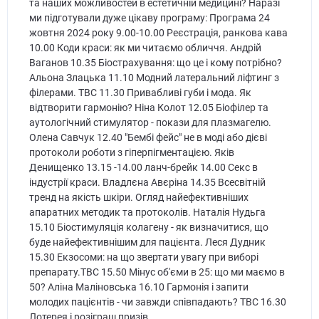
та наших можливостей в естетичній медицині? Наразі
ми підготували дуже цікаву програму: Програма 24
жовтня 2024 року 9.00-10.00 Реєстрація, ранкова кава
10.00 Коди краси: як ми читаємо обличчя. Андрій
Ваганов 10.35 Біострахування: що це і кому потрібно?
Альона Злацька 11.10 Модний латеральний ліфтинг з
філерами. ТВС 11.30 Привабливі губи і мода. Як
відтворити гармонію? Ніна Колот 12.05 Біофілер та
аутологічний стимулятор - покази для плазмагелю.
Олена Савчук 12.40 "Бембі фейс" не в моді або дієві
протоколи роботи з гіперпігментацією. Яків
Денищенко 13.15 -14.00 ланч-брейк 14.00 Секс в
індустрії краси. Владлєна Авєріна 14.35 Всесвітній
тренд на якість шкіри. Огляд найефективніших
апаратних методик та протоколів. Наталія Нудьга
15.10 Біостимуляція колагену - як визначитися, що
буде найефективнішим для пацієнта. Леся Дудник
15.30 Екзосоми: на що звертати увагу при виборі
препарату.ТВС 15.50 Мінус об'єми в 25: що ми маємо в
50? Аліна Маліновська 16.10 Гармонія і запити
молодих пацієнтів - чи завжди співпадають? ТВС 16.30
Лотерея і розіграш призів