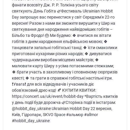
фанати всесвіту Дж. Р. Р. Толкіна усього світу
святкують День Гобіта 🌿Фестиваль Ukrainian Hobbit
Day запрошує вас перенестися у світ Середзем'я 22-го
вересня! Разом з нами ви зможете вирушити у Шир на
святкування дня народження найвідоміших гобітів –
Більбо та Фродо! 🎂 Ми будемо: 🍀 вчитися як вітати
гобітів з днем народження ельфійською мовою; 🍀
танцювати запальні гобітхські танці; 🍀 їсти смаколики
приготовані кухарями різних народів; 🍀 дивуватися
чудернацьким виробам місцевих майстрів; 🍀
малювати карту Ширу з усіма потаємними стежками;
🍀 брати участь в захопливому і сповненому сюрпризів
квесті; 🍀 та грати в справжні гобітські настільні ігри.
❗️Увага❗️ для всіх відвідувачів і учасників діє
обов'язковий дрес-код! 🍂 КУПИТИ КВИТКИ:
https://concert.ua/uk/event/hobbit-day *Вартість квитків
у день події буде дорожча 🌿Сторінка події в інстаграм:
@hobbit_day_ukraine Ukrainian Hobbit Day 22 вересня,
Київ, Гідропарк, SKVO Space #альмор #allmor
#hobbit_day_ukraine