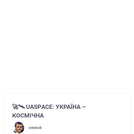
🚀🛰️ UАSPАCE: УКРАЇНА –
КОСМІЧНА
ОЛЕКСІЙ