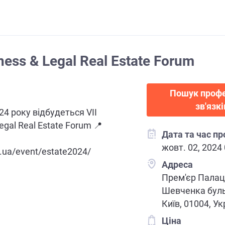
iness & Legal Real Estate Forum
Пошук профе
зв'язкі
24 року відбудеться VІІ
egal Real Estate Forum 📍
Дата та час п
жовт. 02, 2024
o.ua/event/estate2024/
Адреса
Прем'єр Палац
Шевченка бульв
Київ, 01004, Ук
Ціна