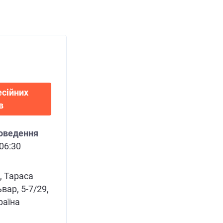
сійних
в
роведення
 06:30
, Тараса
ар, 5-7/29,
раїна