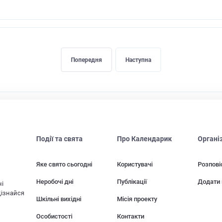
Попередня
Наступна
Події та свята
Про Календарик
Органі
Яке свято сьогодні
Користувачі
Розпові
Неробочі дні
Публікації
Додати 
ні
Дізнайся
Шкільні вихідні
Місія проекту
Особистості
Контакти