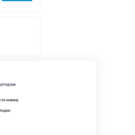
заторам
сти новину
подію