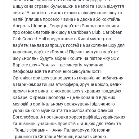
Вишукана страви, бульбашки в напої та 100% відчуття
свята! У вартість квитка входить відвідування шоу та
напій (пляшка просеко / вина на двоха або коктейль
Апероль Шприць. Творці вар’єте «Рояль» оголосили
про серію благодійних шоу в Caribbean Club. Caribbean
Club Concert Hall представляє в Києві мистецтво
вар’єте: заклад запрошує гостей на захопливе шоу для
дорослих, вар’єте «Рояль»! Під час виступів вар’єте-
шоу «Рояль» будуть зібрані кошти на підтримку ЗСУ.
Вар’єте-шоу «Рояль» – це синергія музичних
перформансів та витонченої сексуальності.
Організатори шоу запрошують глядачів на побачення
з Парижем: затишна атмосфера, зручне крісло, келих
ароматного вина та яскраве шоу у кращих традиціях
кабаре. Окрема насолода – це виконання відомих
мелодій в оригінальному аранжуванні від знаного
українського музиканта та композитора Олексія
Боголюбова. А постановка хореографії від українських
танцівниць, учасниць проєктів «Танцюю для тебе» та
«Танці з зірками» – Анни Паламарчук, Катерини
Тришиної та Світлани Черниш, вразить своєю