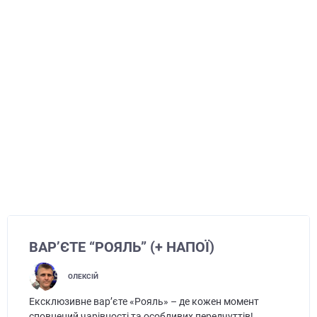
ВАР’ЄТЕ “РОЯЛЬ” (+ НАПОЇ)
ОЛЕКСІЙ
Ексклюзивне вар’єте «Рояль» – де кожен момент
сповнений чарівності та особливих передчуттів!