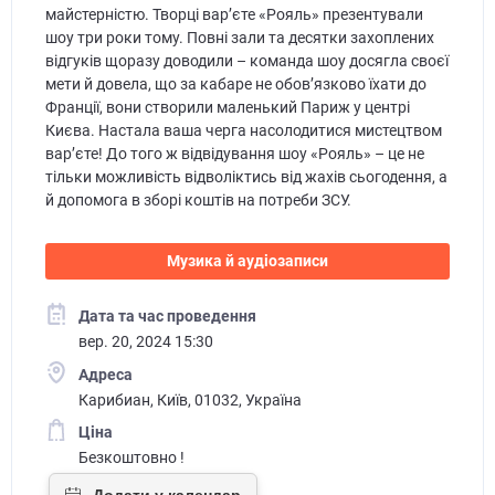
майстерністю. Творці вар’єте «Рояль» презентували
шоу три роки тому. Повні зали та десятки захоплених
відгуків щоразу доводили – команда шоу досягла своєї
мети й довела, що за кабаре не обов’язково їхати до
Франції, вони створили маленький Париж у центрі
Києва. Настала ваша черга насолодитися мистецтвом
вар’єте! До того ж відвідування шоу «Рояль» – це не
тільки можливість відволіктись від жахів сьогодення, а
й допомога в зборі коштів на потреби ЗСУ.
Музика й аудіозаписи
Дата та час проведення
вер. 20, 2024 15:30
Адреса
Карибиан, Київ, 01032, Україна
Ціна
Безкоштовно !