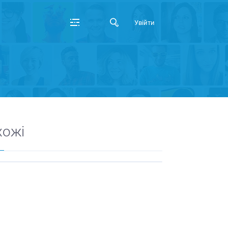
Увійти
хожі