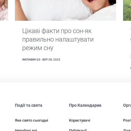
Цікаві факти про сон-як
правильно налаштувати
режим сну
INSTABIN123
- ВЕР. 08, 2023
Події та свята
Про Календарик
Орг
Яке свято сьогодні
Користувачі
Розп
Неробочі дні
Публікації
Дод