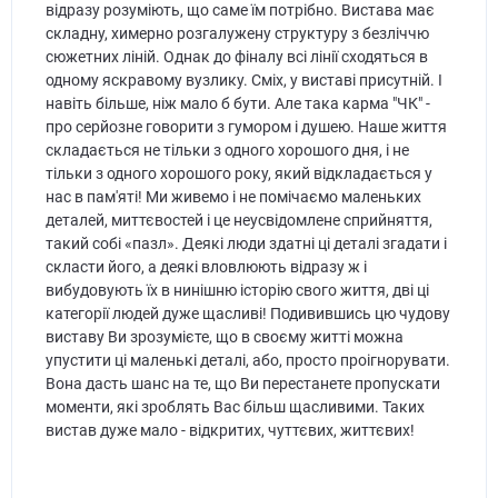
відразу розуміють, що саме їм потрібно. Вистава має
складну, химерно розгалужену структуру з безліччю
сюжетних ліній. Однак до фіналу всі лінії сходяться в
одному яскравому вузлику. Сміх, у виставі присутній. І
навіть більше, ніж мало б бути. Але така карма "ЧК" -
про серйозне говорити з гумором і душею. Наше життя
складається не тільки з одного хорошого дня, і не
тільки з одного хорошого року, який відкладається у
нас в пам'яті! Ми живемо і не помічаємо маленьких
деталей, миттєвостей і це неусвідомлене сприйняття,
такий собі «пазл». Деякі люди здатні ці деталі згадати і
скласти його, а деякі вловлюють відразу ж і
вибудовують їх в нинішню історію свого життя, дві ці
категорії людей дуже щасливі! Подивившись цю чудову
виставу Ви зрозумієте, що в своєму житті можна
упустити ці маленькі деталі, або, просто проігнорувати.
Вона дасть шанс на те, що Ви перестанете пропускати
моменти, які зроблять Вас більш щасливими. Таких
вистав дуже мало - відкритих, чуттєвих, життєвих!