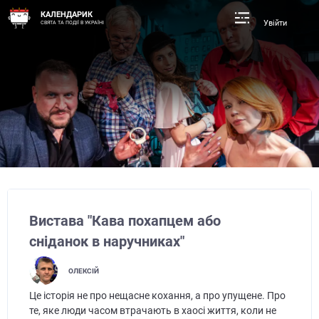
КАЛЕНДАРИК
Увійти
СВЯТА ТА ПОДІЇ В УКРАЇНІ
Вистава "Кава похапцем або
сніданок в наручниках"
ОЛЕКСІЙ
Це історія не про нещасне кохання, а про упущене. Про
те, яке люди часом втрачають в хаосі життя, коли не