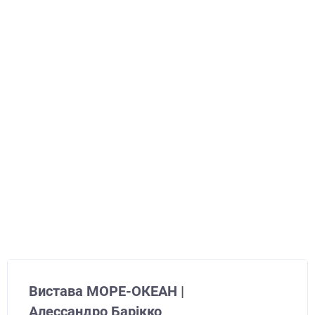
Вистава МОРЕ-ОКЕАН |
Алессандро Барікко