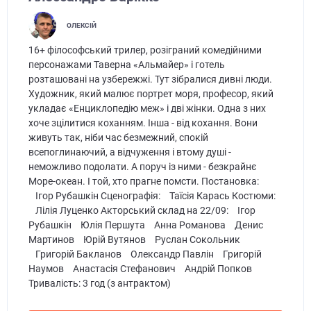
ОЛЕКСІЙ
16+ філософський трилер, розіграний комедійними
персонажами Таверна «Альмайер» і готель
розташовані на узбережжі. Тут зібралися дивні люди.
Художник, який малює портрет моря, професор, який
укладає «Енциклопедію меж» і дві жінки. Одна з них
хоче зцілитися коханням. Інша - від кохання. Вони
живуть так, ніби час безмежний, спокій
всепоглинаючий, а відчуження і втому душі -
неможливо подолати. А поруч із ними - безкрайнє
Море-океан. І той, хто прагне помсти. Постановка:
⠀Ігор Рубашкін Сценографія: ⠀Таїсія Карась Костюми:
⠀Лілія Луценко Акторський склад на 22/09: ⠀Ігор
Рубашкін ⠀Юлія Першута ⠀Анна Романова ⠀Денис
Мартинов ⠀Юрій Вутянов ⠀Руслан Сокольник
⠀Григорій Бакланов ⠀Олександр Павлін ⠀Григорій
Наумов ⠀Анастасія Стефанович ⠀Андрій Попков ⠀
Тривалість: 3 год (з антрактом)