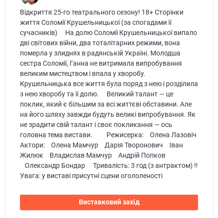
Відкриття 25-го театрального сезону! 18+ Сторінки
життя Соломії Крушельницької (за спогадами її
сучасників) ⠀ На долю Соломії Крушельницької випало
дві світових війни, два тоталітарних режими, вона
померла у злиднях в радянській Україні. Молодша
сестра Соломії, Ганна не витримала випробування
великим мистецтвом і впала у хворобу.
Крушельницька все життя була поряд з нею і розділила
з нею хворобу та її долю. ⠀ Великий талант — це
поклик, який є більшим за всі життєві обставини. Але
на його шляху завжди будуть великі випробування. Як
не зрадити свій талант і своє покликання — ось
головна тема вистави. ⠀ ⠀ Режисерка: ⠀Олена Лазовіч
Актори: ⠀Олена Мамчур ⠀Дарія Творонович ⠀Іван
Жилюк ⠀Владислав Мамчур ⠀Андрій Попков
⠀Олександр Бондар ⠀ Тривалість: 3 год (з антрактом) ‼
Увага: у виставі присутні сцени огололеності
Виставковий захід