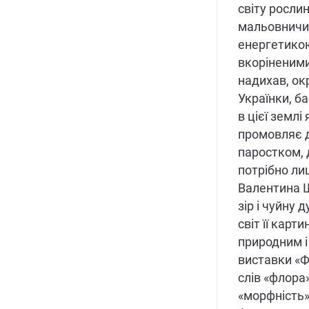
світу рослин
мальовничи
енергетико
вкоріненими
надихав, ок
Українки, б
в цієї землі
промовляє 
паростком, 
потрібно ли
Валентина 
зір і чуйну 
світ її карт
природним і
виставки «Ф
слів «флора»
«морфність»