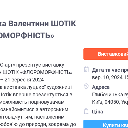
ка Валентини ШОТІК
ОМОРФНІСТЬ»
Виставковий
С-арт» презентує виставку
Дата та час п
 ШОТІК «ФЛОРОМОРФНІСТЬ»
вер. 10, 2024 1
– 21 вересня 2024
 виставка луцької художниці
Адреса
Шотік вперше презентується в
Глибочицька в
 можливість поціновувачам
Київ, 04050, Ук
познайомитися з авторським
Ціна
вітовідчуттям, наснаженим
юбов’ю до природи, зокрема до
Купити кв