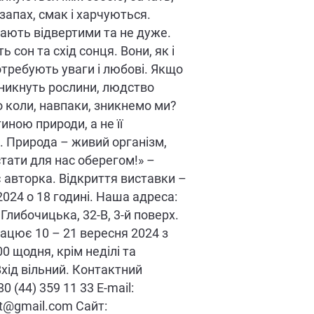
запах, смак і харчуються.
ають відвертими та не дуже.
 сон та схід сонця. Вони, як і
отребують уваги і любові. Якщо
зникнуть рослини, людство
о коли, навпаки, зникнемо ми?
иною природи, а не її
 Природа – живий організм,
тати для нас оберегом!» –
 авторка. Відкриття виставки –
2024 о 18 годині. Наша адреса:
. Глибочицька, 32-В, 3-й поверх.
ацює 10 – 21 вересня 2024 з
00 щодня, крім неділі та
Вхід вільний. Контактний
0 (44) 359 11 33 E-mail:
rt@gmail.com Сайт: