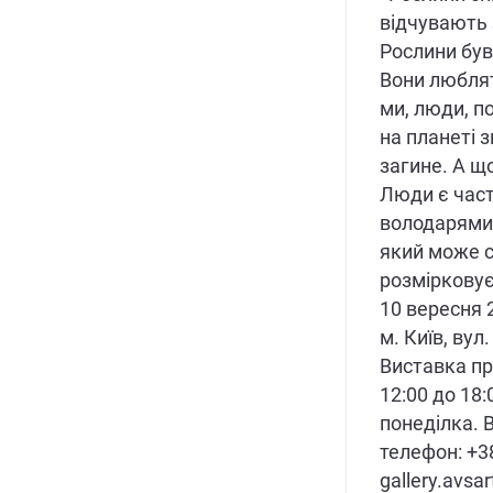
відчувають 
Рослини був
Вони люблять
ми, люди, п
на планеті 
загине. А щ
Люди є част
володарями.
який може с
розмірковує
10 вересня 
м. Київ, вул
Виставка пр
12:00 до 18:
понеділка. 
телефон: +38
gallery.avsa