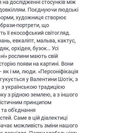
 на дослідженні стосунків між
довкіллям. Поєднуючи людські
форми, художниця створює
образи-портрети, що
ь її екософський світогляд.
ань, евкаліпт, мальва, кактус,
дяк, орхідея, бузок… Усі
ні» рослини мають свій
сторію появи на картині. Вони
 як і ми, люди. «Персоніфікація
гукується у Валентини Шотік, з
, з українською традицією
зку з рідною землею, а з іншого
лістичним принципом
та об'єднання
тей. Саме в цій діалектиці
ачає можливість зміни нашого