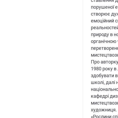
ставлення д
порушеної е
створює дуж
емоційний св
реальностей
природу в но
органічною ч
перетворенн
мистецтвоз
Про авторк
1980 року в
здобувати в
школі, далі
національно
кафедрі диз
мистецтвозн
художниця. 
«Рослини сп