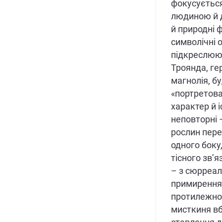
фокусується
людиною й 
й природні 
символічні 
підкреслюют
Троянда, гер
магнолія, бу
«портретова
характер й і
неповторні –
рослин пере
одного боку
тісного зв’я
– з сюрреа
примирення 
протилежнос
мисткиня вб