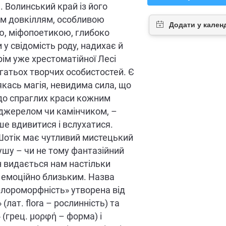
. Волинський край із його
м довкіллям, особливою
ю, міфопоетикою, глибоко
 у свідомість роду, надихає й
рім уже хрестоматійної Лесі
агатьох творчих особистостей. Є
 якась магія, невидима сила, що
до спраглих краси кожним
джерелом чи камінчиком, –
ше вдивитися і вслухатися.
Шотік має чутливий мистецький
душу – чи не тому фантазійний
ин видається нам настільки
 емоційно близьким. Назва
лороморфність» утворена від
 (лат. flora – рослинність) та
 (грец. μορφή – форма) і