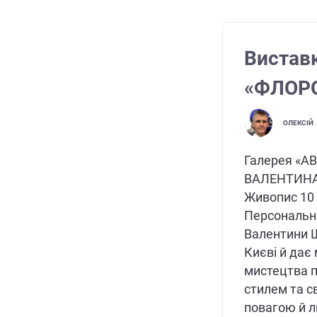
Вистав
«ФЛОР
ОЛЕКСІЙ
Галерея «АВ
ВАЛЕНТИНА
Живопис 10 
Персональна
Валентини 
Києві й дає
мистецтва 
стилем та с
повагою й л