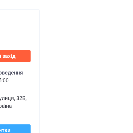
 захід
роведення
5:00
улиця, 32В,
раїна
итки