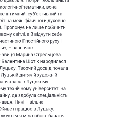
о довкілля. Попри глобальність
кологічної тематики, вона
е інтимний, суб’єктивний та
іт на межі фізичної й духовної
. Пропонує не лише побачити
вому світлі, а й відчути себе
астиною її постійного руху і
я», – зазначає
навиця Марина Стрельцова.
у Валентина Шотік народилася
 Луцьку. Творчий досвід почала
 Луцькій дитячій художній
 навчалася в Луцькому
му технічному університеті на
айну, де здобула спеціальність
авця. Нині – вільна
Живе і працює в Луцьку.
ілкуються між собою, бачать,