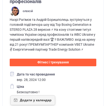
професіоналів
ОЛЕКСІЙ
Назрі Рагімов та Андрій Боришполець зустрінуться у
головній події вечора шоу від Top Boxing Generation в
STEREO PLAZA 28 вересня ⚡ На кону стоятиме титул
чемпіона України серед професіоналів та WBC Ukraine у
першій напівсередній вазі 🏆 ‼️ ВАЖЛИВО: вхід на арену
від 21 року! ПРЕМІУМПАРТНЕР компанія VBET Ukraine
✌️ Енергетичний партнер Trade Energy Solution ⚡
Фітнес і тренування
Дата та час проведення
вер. 28, 2024 12:00
Ціна
Безкоштовно !