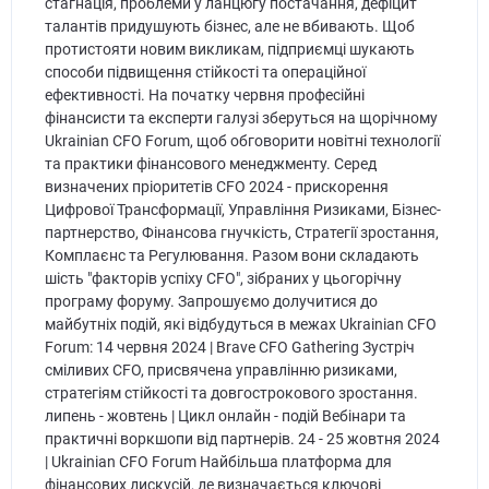
стагнація, проблеми у ланцюгу постачання, дефіцит
талантів придушують бізнес, але не вбивають. Щоб
протистояти новим викликам, підприємці шукають
способи підвищення стійкості та операційної
ефективності. На початку червня професійні
фінансисти та експерти галузі зберуться на щорічному
Ukrainian CFO Forum, щоб обговорити новітні технології
та практики фінансового менеджменту. Серед
визначених пріоритетів СFO 2024 - прискорення
Цифрової Трансформації, Управління Ризиками, Бізнес-
партнерство, Фінансова гнучкість, Стратегії зростання,
Комплаєнс та Регулювання. Разом вони складають
шість "факторів успіху СFO", зібраних у цьогорічну
програму форуму. Запрошуємо долучитися до
майбутніх подій, які відбудуться в межах Ukrainian CFO
Forum: 14 червня 2024 | Brave CFO Gathering Зустріч
сміливих CFO, присвячена управлінню ризиками,
стратегіям стійкості та довгострокового зростання.
липень - жовтень | Цикл онлайн - подій Вебінари та
практичні воркшопи від партнерів. 24 - 25 жовтня 2024
| Ukrainian CFO Forum Найбільша платформа для
фінансових дискусій, де визначається ключові