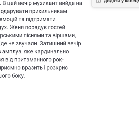
. В цей вечір музикант вийде на
 подарувати прихильникам
емоцій та підтримати
ух. Женя порадує гостей
рськими піснями та віршами,
ніде не звучали. Затишний вечір
в амплуа, яке кардинально
ся від притаманного рок-
приємно вразить і розкриє
шого боку.