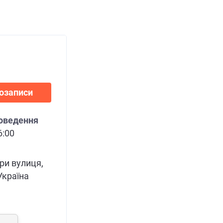
іозаписи
роведення
6:00
ри вулиця,
 Україна