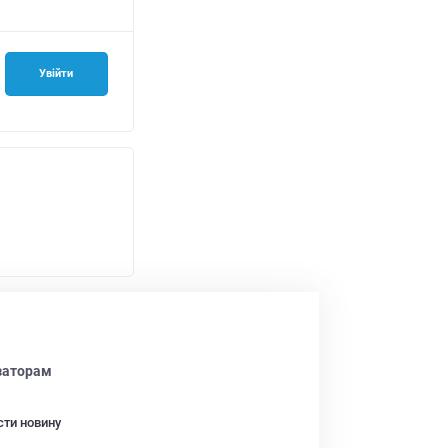
Увійти
заторам
сти новину