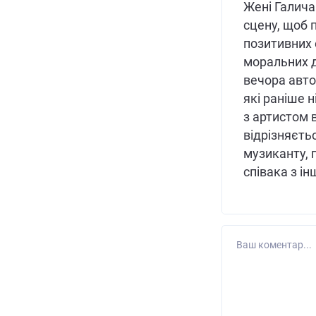
Жені Галича
сцену, щоб
позитивних 
моральних д
вечора авто
які раніше 
з артистом 
відрізняєть
музиканту, 
співака з ін
Ваш коментар...