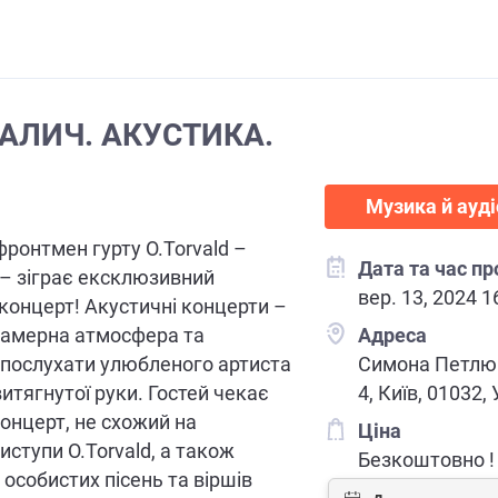
АЛИЧ. АКУСТИКА.
Музика й ауд
фронтмен гурту O.Torvald –
Дата та час п
– зіграє ексклюзивний
вер. 13, 2024 1
концерт! Акустичні концерти –
камерна атмосфера та
Адреса
послухати улюбленого артиста
Симона Петлю
витягнутої руки. Гостей чекає
4, Київ, 01032,
онцерт, не схожий на
Ціна
иступи O.Torvald, а також
Безкоштовно !
 особистих пісень та віршів