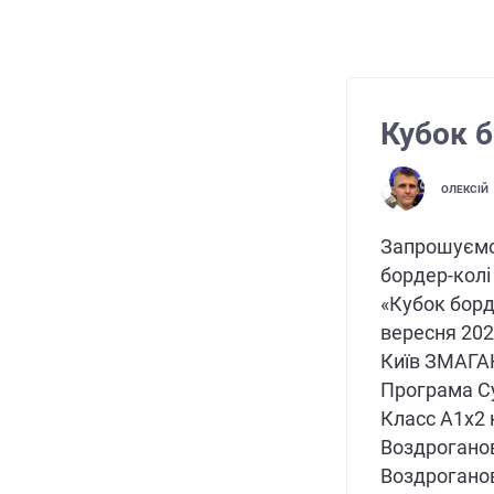
Кубок б
ОЛЕКСІЙ
Запрошуємо 
бордер-колі
«Кубок борд
вересня 2024
Київ ЗМАГА
Програма Су
Класс А1х2 
Воздроганов
Воздроганов