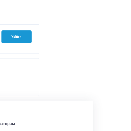
Увійти
заторам