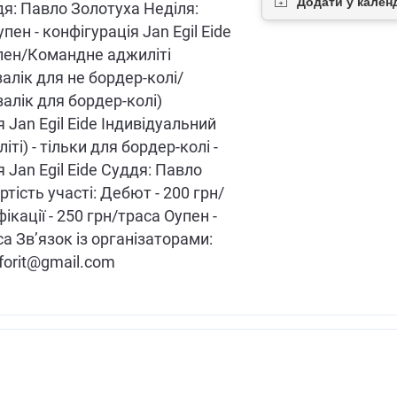
я: Павло Золотуха Неділя:
ен - конфігурація Jan Egil Eide
пен/Командне аджиліті
залік для не бордер-колі/
алік для бордер-колі)
 Jan Egil Eide Індивідуальний
іті) - тільки для бордер-колі -
 Jan Egil Eide Суддя: Павло
тість участі: Дебют - 200 грн/
ікації - 250 грн/траса Оупен -
а Звʼязок із організаторами:
unforit@gmail.com