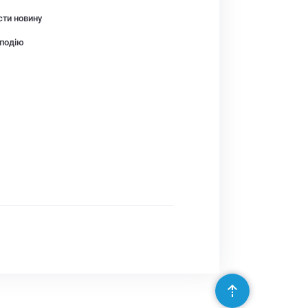
сти новину
подію