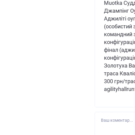
Muotka Судд
Джампінг Оуп
Аджиліті оу
(особистий 
командний з
конфігурація
фінал (аджил
конфігурація
Золотуха Вар
траса Кваліф
300 грн/трас
agilityhallr
Ваш коментар...