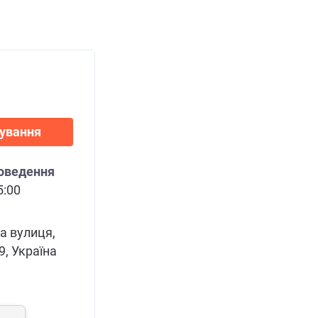
нування
роведення
5:00
а вулиця,
9, Україна