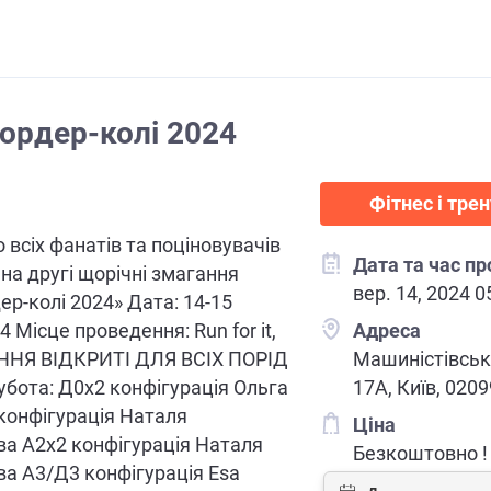
ордер-колі 2024
Фітнес і тре
всіх фанатів та поціновувачів
Дата та час п
 на другі щорічні змагання
вер. 14, 2024 0
ер-колі 2024» Дата: 14-15
 Місце проведення: Run for it,
Адреса
ННЯ ВІДКРИТІ ДЛЯ ВСІХ ПОРІД
Машиністівськ
бота: Д0х2 конфігурація Ольга
17А, Київ, 0209
конфігурація Наталя
Ціна
а А2х2 конфігурація Наталя
Безкоштовно !
а А3/Д3 конфігурація Esa