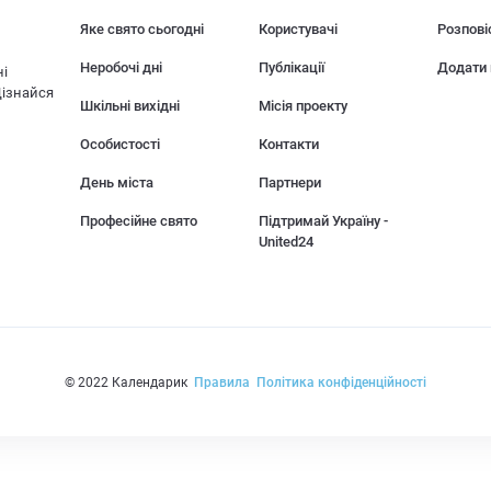
Яке свято сьогодні
Користувачі
Розпові
Неробочі дні
Публікації
Додати 
ні
Дізнайся
Шкільні вихідні
Місія проекту
Особистості
Контакти
День міста
Партнери
Професійне свято
Підтримай Україну -
United24
© 2022 Календарик
Правила
Політика конфіденційності