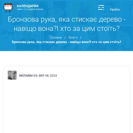
КАЛЕНДАРИК
Увійти
СВЯТА ТА ПОДІЇ В УКРАЇНІ
Бронзова рука, яка стискає дерево -
навіщо вона?І хто за цим стоїть?
Головна
/
Блоги
/
Бронзова рука, яка стискає дерево - навіщо вона?І хто за цим стоїть?
INSTABIN123
- ВЕР. 08, 2023