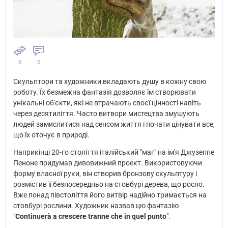
0
0
Скульптори та художники вкладають душу в кожну свою
роботу. Їх безмежна фантазія дозволяє їм створювати
унікальні об'єкти, які не втрачають своєї цінності навіть
через десятиліття. Часто витвори мистецтва змушують
людей замислитися над сенсом життя і почати цінувати все,
що їх оточує в природі.
Наприкінці 20-го століття італійський "маг" на ім'я Джузеппе
Пеноне придумав дивовижний проект. Використовуючи
форму власної руки, він створив бронзову скульптуру і
розмістив її безпосередньо на стовбурі дерева, що росло.
Вже понад півстоліття його витвір надійно тримається на
стовбурі рослини. Художник назвав цю фантазію
"
Continuerà a crescere tranne che in quel punto
".