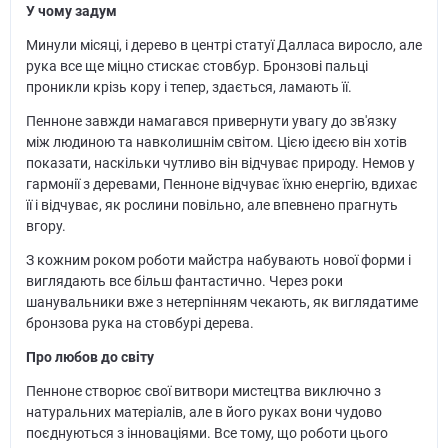
У чому задум
Минули місяці, і дерево в центрі статуї Далласа виросло, але
рука все ще міцно стискає стовбур. Бронзові пальці
проникли крізь кору і тепер, здається, ламають її.
Пенноне завжди намагався привернути увагу до зв'язку
між людиною та навколишнім світом. Цією ідеєю він хотів
показати, наскільки чутливо він відчуває природу. Немов у
гармонії з деревами, Пенноне відчуває їхню енергію, вдихає
її і відчуває, як рослини повільно, але впевнено прагнуть
вгору.
З кожним роком роботи майстра набувають нової форми і
виглядають все більш фантастично. Через роки
шанувальники вже з нетерпінням чекають, як виглядатиме
бронзова рука на стовбурі дерева.
Про любов до світу
Пенноне створює свої витвори мистецтва виключно з
натуральних матеріалів, але в його руках вони чудово
поєднуються з інноваціями. Все тому, що роботи цього