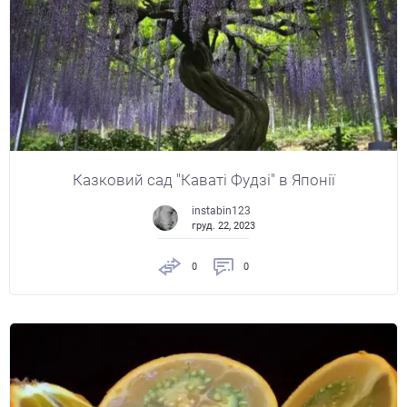
Казковий сад "Каваті Фудзі" в Японії
instabin123
груд. 22, 2023
0
0