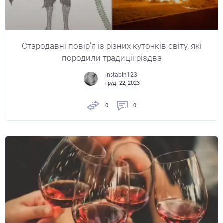
Стародавні повір'я із різних куточків світу, які
породили традиції різдва
instabin123
груд. 22, 2023
0
0