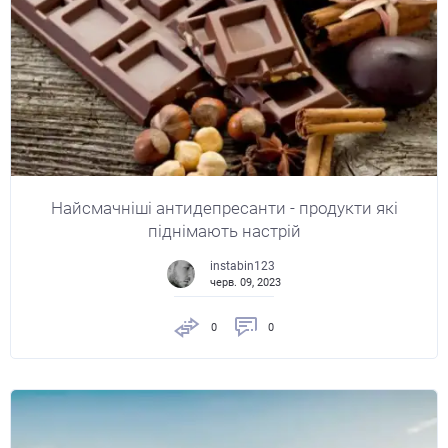
Найсмачніші антидепресанти - продукти які
піднімають настрій
instabin123
черв. 09, 2023
0
0