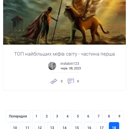
ТОП найбільших міфів світу - частина перша
instabin123
черв. 08, 2023
0
0
Попередня
1
2
3
4
5
6
7
8
9
10
11
12
13
14
15
16
17
18