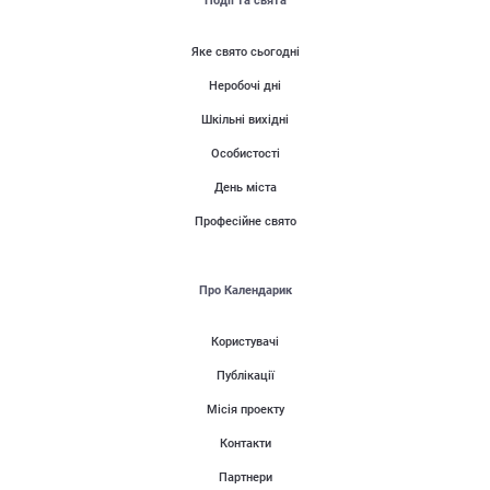
Події та свята
Яке свято сьогодні
Неробочі дні
Шкільні вихідні
Особистості
День міста
Професійне свято
Про Календарик
Користувачі
Публікації
Місія проекту
Контакти
Партнери