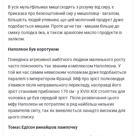
В усіх мультфільмах миші сходять з розуму від сиру, є
приказка про безкоштовний сир у мишоловці - загалом,
більшість людей упевнені, що цей молочний продукт дуже
подобається мишам. Проте це не так - мишам більше до
смаку солодка їжа, а також арахісове масло і продукти із
заліком.
Наполеон був коротуном
Поведінка агресивної амбітного людини маленького росту
часто пояснюють так званим комплексом Наполеона. У
той же час самим невисоким чоловікам дуже подобаються
паралелі з імператором Франції. Міф про зріст полководця
з'явився після неправильного перекладу, насправді його
зріст становив приблизно 170 см - у XVIII-XIX століттях для
чоловіка це був середній зріст. Після розвінчання цього
міфу Наполеон не потрапляє в ряд найбільш низьких
правителів світу, так як виявляється занадто високим для
цього списку.
Томас Едісон винайшов лампочку