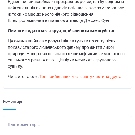
Едісон винайшов безліч прекрасних речей, він був одним із
найгеніальніших винахідників всіх часів, але лампочка все
ж таки не має до нього ніякого відношення.
Електролампочки винайшов англієць Джозеф Суен.
Лемінги кидаються з круч, щоб вчинити самогубство
Ця омана ввійшла у розум і пішла гуляти по світу після
показу старого діснеївського фільму про життя дикої
природи. Насправді це всього лише міф, який не має нічого
спільного з реальністю, і ці звірки не чинять групового
суїциду.
Читайте також:
Топ найбільших міфів світу частина друга
Коментарі
Ваш коментар...