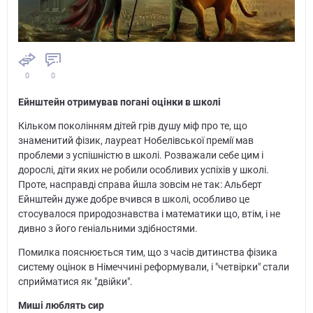
0
0
Ейнштейн отримував погані оцінки в школі
Кільком поколінням дітей грів душу міф про те, що
знаменитий фізик, лауреат Нобелівської премії мав
проблеми з успішністю в школі. Розважали себе цим і
дорослі, діти яких не робили особливих успіхів у школі.
Проте, насправді справа йшла зовсім не так: Альберт
Ейнштейн дуже добре вчився в школі, особливо це
стосувалося природознавства і математики що, втім, і не
дивно з його геніальними здібностями.
Помилка пояснюється тим, що з часів дитинства фізика
систему оцінок в Німеччині реформували, і "четвірки" стали
сприйматися як "двійки".
Миші люблять сир