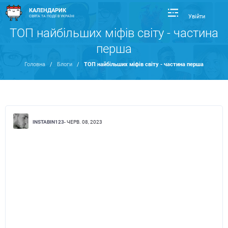
КАЛЕНДАРИК
Увійти
СВЯТА ТА ПОДІЇ В УКРАЇНІ
ТОП найбільших міфів світу - частина
перша
Головна
/
Блоги
/
ТОП найбільших міфів світу - частина перша
INSTABIN123
- ЧЕРВ. 08, 2023