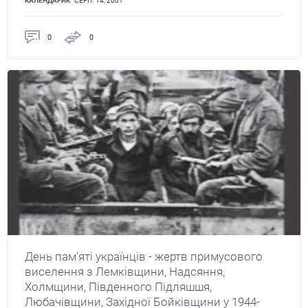
КАЛЕНДАРИК
СЕРП. 14, 2001
0
0
День пам'яті українців - жертв примусового
виселення з Лемківщини, Надсяння,
Холмщини, Південного Підляшшя,
Любачівщини, Західної Бойківщини у 1944-