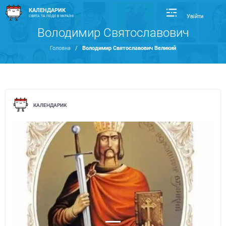
КАЛЕНДАРИК
Увійти
СВЯТА ТА ПОДІЇ В УКРАЇНІ
Володимир Святославович
Головна
/
Володимир Святославович Великий
КАЛЕНДАРИК
Previous
Next