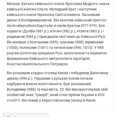
Малуші. Батько київського князя Ярослава Мудрого, онука
київської княгині Ольги. Молодший брат і наступник
київського князя Ярополка Святославича. Засновник
династії Володимировичів. Він захопив київський престол
після міжусобної боротьби зі своїм братом (977-979). Білі
хорвати і Дуліби (981 р.), в'ятичі (982 р.), ятвяги (983 р.) і
радимичів (984 р.) приєднали свої землі до Київської Русі.
Він воював з болгарами (985), греками (988), вірменами
(1000), поляками (1001) та печенігами (996, 1015). У 988
році він розпочав хрещення Русі, заохочуючи та ініціюючи
формування Київського митрополита під егідою
Константинопольського Патріарха.
Він розширив кордон столиці Києва і побудував Десятинну
церкву (996 р.). Першими з руських князів почали
карбувати власні золоті монети. Був заснований
Володимир (988) та інші міста. 20. Він використовував свій
особистий знак "тризуб", який став гербом України в XVII
столітті. Він помер у Берестовському палаці в Києві.