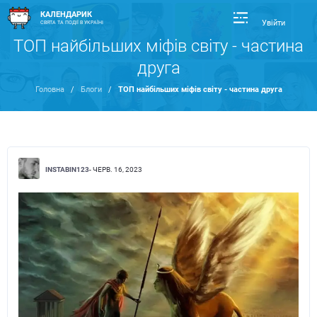
КАЛЕНДАРИК
Увійти
СВЯТА ТА ПОДІЇ В УКРАЇНІ
ТОП найбільших міфів світу - частина
друга
Головна
/
Блоги
/
ТОП найбільших міфів світу - частина друга
INSTABIN123
- ЧЕРВ. 16, 2023