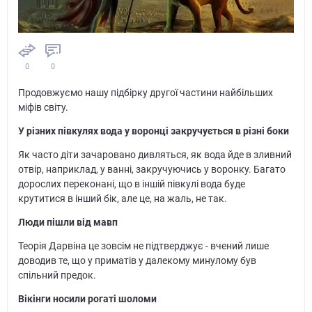
0
0
Продовжуємо нашу підбірку другої частини найбільших
міфів світу.
У різних півкулях вода у воронці закручується в різні боки
Як часто діти зачаровано дивляться, як вода йде в зливний
отвір, наприклад, у ванні, закручуючись у воронку. Багато
дорослих переконані, що в іншій півкулі вода буде
крутитися в інший бік, але це, на жаль, не так.
Люди пішли від мавп
Теорія Дарвіна це зовсім не підтверджує - вчений лише
доводив те, що у приматів у далекому минулому був
спільний предок.
Вікінги носили рогаті шоломи