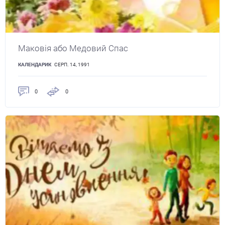
Маковія або Медовий Спас
КАЛЕНДАРИК
СЕРП. 14, 1991
0
0