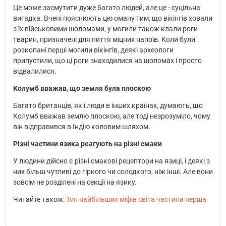
Це може засмутити дуже багато людей, але це - суцільна
вигадка. Вчені пояснюють цю оману тим, що вікінгів ховали
з їх військовими шоломами, у могили також клали роги
тварин, призначені для пиття міцних напоїв. Коли були
розкопані перші могили вікінгів, деякі археологи
припустили, що ці роги знаходилися на шоломах і просто
відвалилися.
Колумб вважав, що земля була плоскою
Багато британців, як і люди в інших країнах, думають, що
Колумб вважав землю плоскою, але тоді незрозуміло, чому
він відправився в Індію коловим шляхом.
Різні частини язика реагують на різні смаки
У людини дійсно є різні смакові рецептори на язиці, і деякі з
них більш чутливі до гіркого чи солодкого, ніж інші. Але вони
зовсім не розділені на секції на язику.
Читайте також:
Топ найбільших міфів світа частина перша