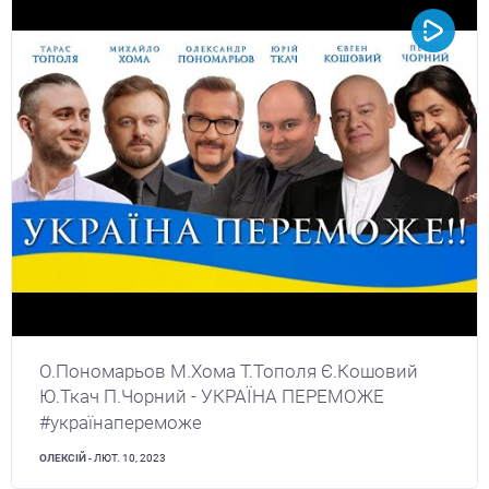
О.Пономарьов М.Хома Т.Тополя Є.Кошовий
Ю.Ткач П.Чорний - УКРАЇНА ПЕРЕМОЖЕ
#українапереможе
ОЛЕКСІЙ
- ЛЮТ. 10, 2023