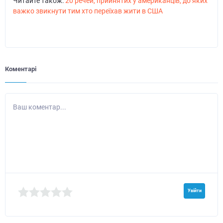
Читайте також:
20 речей, прийнятих у американців, до яких
важко звикнути тим хто переїхав жити в США
Коментарі
Ваш коментар...
Увійти