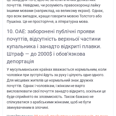
почуттів. Невідомо, чи розуміють правоохоронці лайку
іншими мовами (наприклад, на великому екрані). Однак,
про всяк випадок, краще говорити мовою Толстого або
Пушкіна. Це не просторіччя, а літературна мова.
10. ОАЕ: заборонені публічні прояви
почуттів, відсутність верхньої частини
купальника і занадто відкриті плавки.
Штраф — до 2000$ і обов’язкова
депортація
У мусульманських країнах вважається нормальним, коли
чоловіки при зустрічі йдуть за руку і цілують одне одного.
Для місцевих жителів це нормальний знак дружніх
почуттів. Однак і чоловікам, і жінкам не варто
висловлювати свої почуття занадто відкрито, оскільки це
буде сприйнято як зловмисність. Також бажано не
спілкуватися з арабськими жінками, щоб не бути
звинуваченим в злочині.