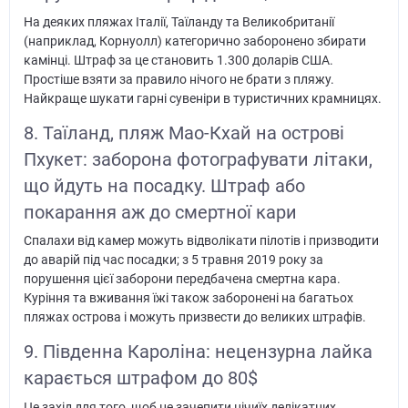
На деяких пляжах Італії, Таїланду та Великобританії
(наприклад, Корнуолл) категорично заборонено збирати
камінці. Штраф за це становить 1.300 доларів США.
Простіше взяти за правило нічого не брати з пляжу.
Найкраще шукати гарні сувеніри в туристичних крамницях.
8. Таїланд, пляж Мао-Кхай на острові
Пхукет: заборона фотографувати літаки,
що йдуть на посадку. Штраф або
покарання аж до смертної кари
Спалахи від камер можуть відволікати пілотів і призводити
до аварій під час посадки; з 5 травня 2019 року за
порушення цієї заборони передбачена смертна кара.
Куріння та вживання їжі також заборонені на багатьох
пляжах острова і можуть призвести до великих штрафів.
9. Південна Кароліна: нецензурна лайка
карається штрафом до 80$
Це захід для того, щоб не зачепити нічиїх делікатних