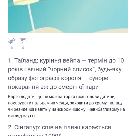
0
0
1. Таїланд: куріння вейпа — термін до 10
років і вічний “чорний список”, будь-яку
образу фотографії короля — суворе
покарання аж до смертної кари
Варто додати, що не можна торкатися голови дитини,
показувати пальцем на ченця, заходити до храму, палацу
чи резиденції навіть у найскромнішому і невибагливому на
вигляд взутті.
2. Сінгапур: спів на пляжі карається