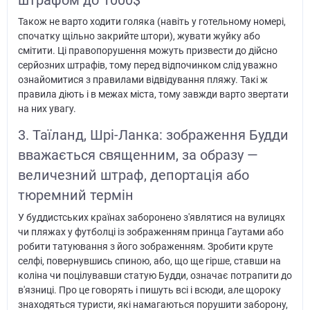
штрафом до 1000$
Також не варто ходити голяка (навіть у готельному номері,
спочатку щільно закрийте штори), жувати жуйку або
смітити. Ці правопорушення можуть призвести до дійсно
серйозних штрафів, тому перед відпочинком слід уважно
ознайомитися з правилами відвідування пляжу. Такі ж
правила діють і в межах міста, тому завжди варто звертати
на них увагу.
3. Таїланд, Шрі-Ланка: зображення Будди
вважається священним, за образу —
величезний штраф, депортація або
тюремний термін
У буддистських країнах заборонено з'являтися на вулицях
чи пляжах у футболці із зображенням принца Гаутами або
робити татуювання з його зображенням. Зробити круте
селфі, повернувшись спиною, або, що ще гірше, ставши на
коліна чи поцілувавши статую Будди, означає потрапити до
в'язниці. Про це говорять і пишуть всі і всюди, але щороку
знаходяться туристи, які намагаються порушити заборону,