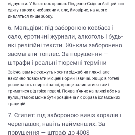
відпустки. У багатьох країнах Південно-Східної Азії цей тип
одягу також є небажаним, але, ймовірно, на нього
дивляться лише збоку.
6. Мальдіви: під забороною ковбаса і
сало, еротичні журнали, алкоголь і будь-
які релігійні тексти. Жінкам заборонено
засмагати топлес. За порушення —
штрафи і реальні тюремні терміни
Звісно, вам не скажуть носити хіджаб на пляжі, але
важливо поважати місцеві норми і звичаї. Якщо в готелі
розпивають спиртні напої, краще залишитися там і
триматися від гріха подалі. Поява п'яних на пляжі або на
вулиці також може бути розцінена як образа ісламських
традицій.
7. Єгипет: під забороною вивіз коралів і
черепашок, навіть найменших. За
порушення — штраф до 400$