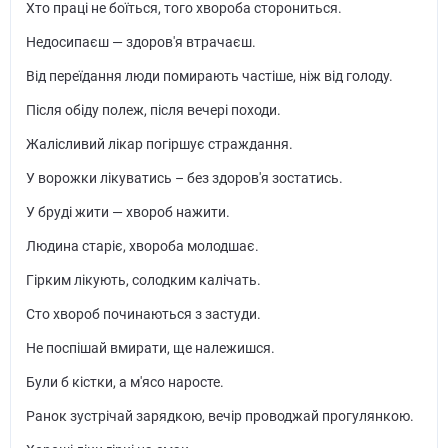
Хто праці не боїться, того хвороба сторониться.
Недосипаєш — здоров'я втрачаєш.
Від переїдання люди помирають частіше, ніж від голоду.
Після обіду полеж, після вечері походи.
Жалісливий лікар погіршує страждання.
У ворожки лікуватись – без здоров'я зостатись.
У бруді жити — хвороб нажити.
Людина старіє, хвороба молодшає.
Гірким лікують, солодким калічать.
Сто хвороб починаються з застуди.
Не поспішай вмирати, ще належишся.
Були б кістки, а м'ясо наросте.
Ранок зустрічай зарядкою, вечір проводжай прогулянкою.