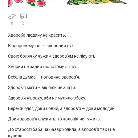
0
0
Хвороба людину не красить.
В здоровому тілі — здоровий дух.
Свою болячку чужим здоров'ям не лікують.
Хворий не радий і золотому ліжку.
Весела думка — половина здоров'я.
Здоров'я мати – вік біди не знати.
Здоров'я нівроку, аби не муляло збоку.
Бережи одяг, доки новий, а здоров'я — доки молодий.
Доки здоров'я служить, то чоловік не тужить.
До старості баба на базар ходила, а здоров'я так і не
купила.