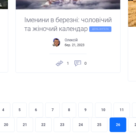
Іменини в березні: чоловічий
та жіночий календар
ДЕНЬ АНГЕЛА
Олексій
бер. 21, 2023
1
0
4
5
6
7
8
9
10
11
20
21
22
23
24
25
26