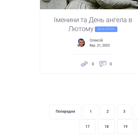
Іменини та День ангела в
Лютому
ДЕНЬ АНГЕЛА
Олексій
бер. 21, 2023
0
0
Попередня
1
2
3
17
18
19