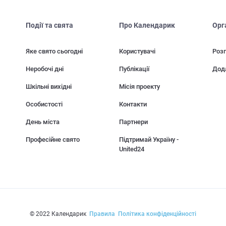
Події та свята
Про Календарик
Орг
Яке свято сьогодні
Користувачі
Розп
Неробочі дні
Публікації
Дод
Шкільні вихідні
Місія проекту
Особистості
Контакти
День міста
Партнери
Професійне свято
Підтримай Україну -
United24
© 2022 Календарик
Правила
Політика конфіденційності