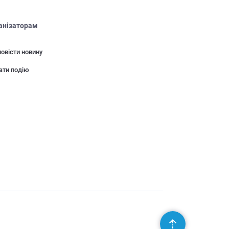
анізаторам
овісти новину
ати подію