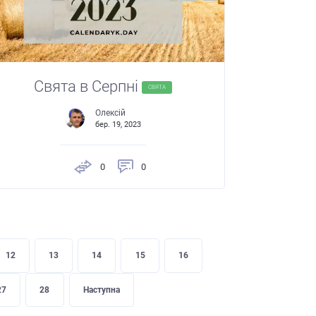
Свята в Серпні
СВЯТА
Олексій
бер. 19, 2023
0
0
12
13
14
15
16
27
28
Наступна