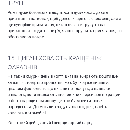
ТРУНІ
Роми дуже богомольні люди, вони дуже часто дають
присягання на іконах, щоб довести вірність своїх слів, але є
ще суворіше присягання, циган лягає в труну та дає
присягання, і ходить повір'я, якщо порушить присягання, то
обов'язково помре.
15. ЦИГАН ХОВАЮТЬ КРАЩЕ НІЖ
ФАРАОНІВ
На такий хмурий день в житті цигана збирають кошти ще
за життя, тому, що прощання має бути дуже пишним,
цікавим фактом є те що цигани не плачуть, а навпаки
співають, вони вважають що покійний перейшов в кращий
світ, та народиться знову, це, так би мовити, нове
народження. До могили кладуть золото, речі, навіть
ховають автомобілі.
Ось такий цей цікавий і неординарний народ.