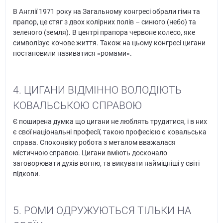
В Англії 1971 року на Загальному конгресі обрали гімн та
прапор, це стяг з двох колірних полів – синюго (небо) та
зеленого (земля). В центрі прапора червоне колесо, яке
символізує кочове життя. Також на цьому конгресі цигани
постановили називатися «ромами».
4. ЦИГАНИ ВІДМІННО ВОЛОДІЮТЬ
КОВАЛЬСЬКОЮ СПРАВОЮ
Є поширена думка що цигани не люблять трудитися, і в них
є свої національні професії, такою професією є ковальська
справа. Споконвіку робота з металом вважалася
містичною справою. Цигани вміють досконало
заговорювати духів вогню, та викувати найміцніші у світі
підкови.
5. РОМИ ОДРУЖУЮТЬСЯ ТІЛЬКИ НА