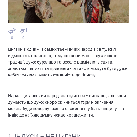
0
0
Цигани є одним із самих таємничих народів світу, їхня
відмінність полягає в, тому що вони мають дуже цікаві
традиції, дуже бурхливо та весело відмічають свята,
знаються на магії та прикметах, а також можуть бути дуже
небезпечними, мають схильність до гіпнозу.
Наразі циганський народ знаходиться у вигнанні, але вони
думають що дуже скоро скінчиться термін вигнання і
можна буде повернутися на споконвічну батьківщину – в
Індію де на їхню думку чекає краще життя.
1. ІНДУСИ – НЕ ЦИГАНИ