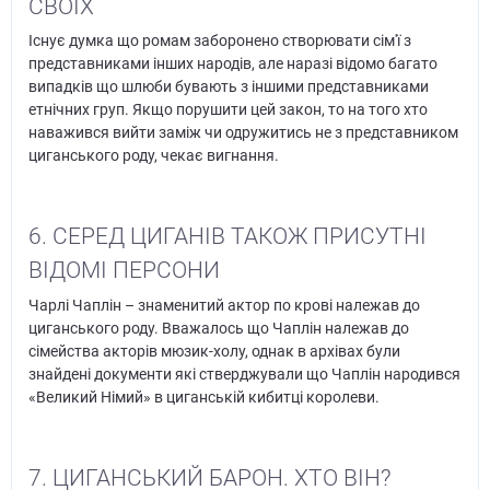
СВОЇХ
Існує думка що ромам заборонено створювати сім'ї з
представниками інших народів, але наразі відомо багато
випадків що шлюби бувають з іншими представниками
етнічних груп. Якщо порушити цей закон, то на того хто
наважився вийти заміж чи одружитись не з представником
циганського роду, чекає вигнання.
6. СЕРЕД ЦИГАНІВ ТАКОЖ ПРИСУТНІ
ВІДОМІ ПЕРСОНИ
Чарлі Чаплін – знаменитий актор по крові належав до
циганського роду. Вважалось що Чаплін належав до
сімейства акторів мюзик-холу, однак в архівах були
знайдені документи які стверджували що Чаплін народився
«Великий Німий» в циганській кибитці королеви.
7. ЦИГАНСЬКИЙ БАРОН. ХТО ВІН?