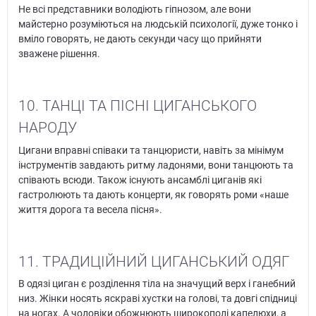
Не всі представники володіють гіпнозом, але вони
майстерно розуміються на людській психології, дуже тонко і
вміло говорять, не дають секунди часу що прийняти
зважене рішення.
10. ТАНЦІ ТА ПІСНІ ЦИГАНСЬКОГО
НАРОДУ
Цигани вправні співаки та танцюристи, навіть за мінімум
інструментів завдають ритму ладонями, вони танцюють та
співають всюди. Також існують ансамблі циганів які
гастролюють та дають концерти, як говорять роми «наше
життя дорога та весела пісня».
11. ТРАДИЦІЙНИЙ ЦИГАНСЬКИЙ ОДЯГ
В одязі циган є розділення тіла на значущий верх і ганебний
низ. Жінки носять яскраві хустки на голові, та довгі спідниці
на ногах. А чоловіки обожнюють широкополі капелюхи, а