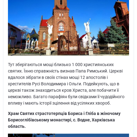
Тут зберігаються мощі близько 1 000 християнських
святих. Їхню справжність визнав Папа Римський. Церкві
вдалося зібрати в своїх стінах мощі 12 апостолів і
хрестителів Русі Володимира і Ольги. Подейкують, що в
церкві також знаходиться кров Христа, але побачити її
неможливо. Багато парафіян були свідками її чудодійного
впливу і мають історії зцілення від усіляких хвороб.
Храм Святих страстотерпців Бориса і Гліба в жіночому
Борисоглібівському монастирі, с. Водне, Харківська
область.