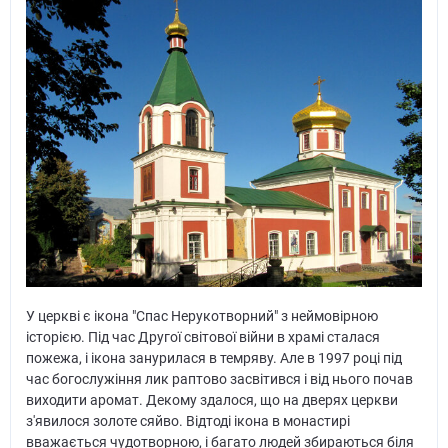
У церкві є ікона "Спас Нерукотворний" з неймовірною
історією. Під час Другої світової війни в храмі сталася
пожежа, і ікона занурилася в темряву. Але в 1997 році під
час богослужіння лик раптово засвітився і від нього почав
виходити аромат. Декому здалося, що на дверях церкви
з'явилося золоте сяйво. Відтоді ікона в монастирі
вважається чудотворною, і багато людей збираються біля