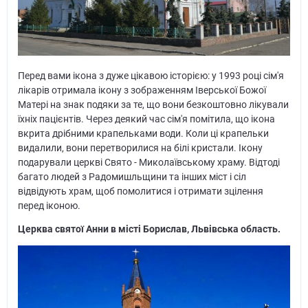
Перед вами ікона з дуже цікавою історією: у 1993 році сім'я
лікарів отримала ікону з зображенням Іверської Божої
Матері на знак подяки за те, що вони безкоштовно лікували
їхніх пацієнтів. Через деякий час сім'я помітила, що ікона
вкрита дрібними крапельками води. Коли ці крапельки
видалили, вони перетворилися на білі кристали. Ікону
подарували церкві Свято - Миколаївському храму. Відтоді
багато людей з Радомишльщини та інших міст і сіл
відвідують храм, щоб помолитися і отримати зцілення
перед іконою.
Церква святої Анни в місті Борислав, Львівська область.