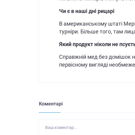
Чи є в наші дні рицарі
В американському штаті Мері
турніри. Більше того, там лиц
Який продукт ніколи не псуєт
Справжній мед без домішок ні
первісному вигляді необмежен
Коментарі
Ваш коментар...