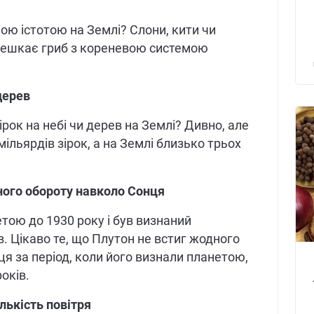
шою істотою на Землі? Слони, кити чи
 мешкає гриб з кореневою системою
дерев
зірок на небі чи дерев на Землі? Дивно, але
мільярдів зірок, а на Землі близько трьох
ного обороту навколо Сонця
тою до 1930 року і був визнаний
. Цікаво те, що Плутон не встиг жодного
я за період, коли його визнали планетою,
оків.
лькість повітря