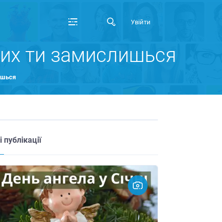
Увійти
ких ти замислишься
ишься
і публікації