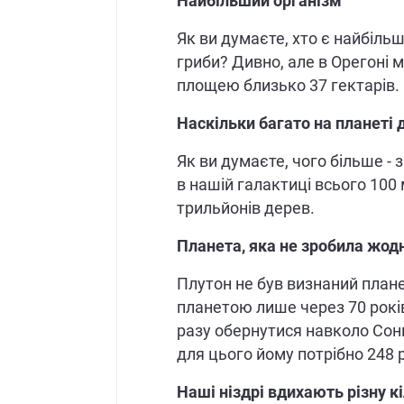
Найбільший організм
Як ви думаєте, хто є найбіль
гриби? Дивно, але в Орегоні
площею близько 37 гектарів.
Наскільки багато на планеті 
Як ви думаєте, чого більше - 
в нашій галактиці всього 100 
трильйонів дерев.
Планета, яка не зробила жод
Плутон не був визнаний плане
планетою лише через 70 років
разу обернутися навколо Сонц
для цього йому потрібно 248 р
Наші ніздрі вдихають різну кі