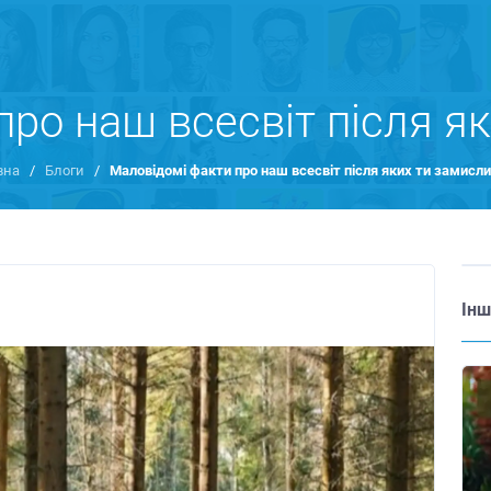
про наш всесвіт після я
вна
/
Блоги
/
Маловідомі факти про наш всесвіт після яких ти замисл
Інш