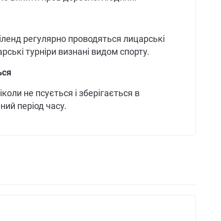
ленд регулярно проводяться лицарські
арські турніри визнані видом спорту.
ься
коли не псується і зберігається в
ий період часу.