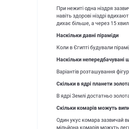
При нежиті одна ніздря зазви
навіть здорові ніздрі вдихают
дихає більше, а через 15 хвил
Наскільки давні піраміди
Коли в Єгипті будували пірам
Наскільки непередбачувані 
Варіантів розташування фігур 
Скільки в ядрі планети золот
В ядрі Землі достатньо золот
Скільки комарів можуть вип
Один укус комара зазвичай в
мільйона комарів можуть лег