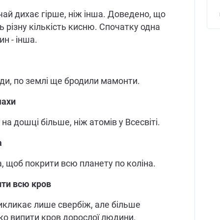
чай дихає гірше, ніж інша. Доведено, що
ь різну кількість кисню. Спочатку одна
ин - інша.
іди, по землі ще бродили мамонти.
шахи
на дошці більше, ніж атомів у Всесвіті.
а
а, щоб покрити всю планету по коліна.
ити всю кров
икликає лише свербіж, але більше
ко випити кров дорослої людини.