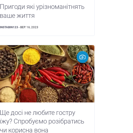
Пригоди які урізноманітнять
ваше життя
INSTABIN123
- ВЕР. 16, 2023
Ще досі не любите гостру
їжу? Спробуємо розібратись
чи корисна вона