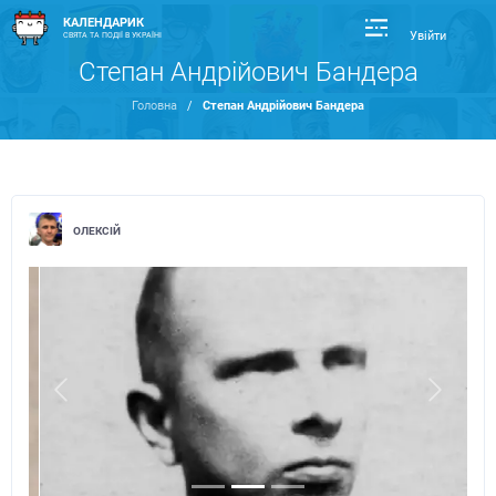
КАЛЕНДАРИК
Увійти
СВЯТА ТА ПОДІЇ В УКРАЇНІ
Степан Андрійович Бандера
Головна
/
Степан Андрійович Бандера
ОЛЕКСІЙ
Previous
Next