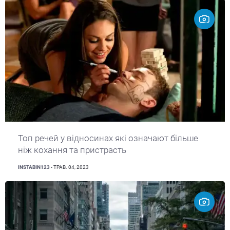
Топ речей у відносинах які означают більше
ніж кохання та пристрасть
INSTABIN123
- ТРАВ. 04, 2023