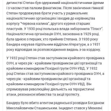
дитинстві Степан був одержимий націоналістичними ідеями
і з часом став палким фанатиком. Після закінчення гімназії
Степан продовжував брати участь у радикальних
націоналістичних організаціях і входив до керівництва
корпусу "Червона калина", другого куреня старших
пластунів. У 1930 році польська влада заборонила "Пласт".
Націоналістична організація ОУН, заснована в 1929 році,
була однією з перших, хто прийняв Степана. З 1930 року
Бандера керував підпільним відділом літератури, а з 1931
року відповідав за розповсюдження видань з-за кордону.
У 1932 році Степан став заступником крайового провідника
ОУН, а через рік - крайовим провідником цієї організації та
крайовим командиром Похідної групи ОУН-УВД. У 1932
році Степан став заступником крайового провідника ОУН, а
через рік - крайовим провідником цієї організації та
крайовим командиром Похідної групи ОУН-УВД. Він
спрямовував революційну діяльність на терористичні
атаки, резонансні вбивства та акції протесту.
Бандеру було вбито агентом радянської розвідки Богданом
Миколайовичем Сташинським. Інцидент стався у Мюнхені