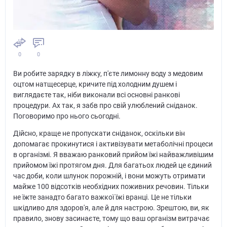
0
0
Ви робите зарядку в ліжку, п'єте лимонну воду з медовим
оцтом натщесерце, кричите під холодним душем і
виглядаєте так, ніби виконали всі основні ранкові
процедури. Ах так, я забв про свій улюблений сніданок.
Поговоримо про нього сьогодні.
Дійсно, краще не пропускати сніданок, оскільки він
допомагає прокинутися і активізувати метаболічні процеси
в організмі. Я вважаю ранковий прийом їжі найважливішим
прийомом їжі протягом дня. Для багатьох людей це єдиний
час доби, коли шлунок порожній, і вони можуть отримати
майже 100 відсотків необхідних поживних речовин. Тільки
не їжте занадто багато важкої їжі вранці. Це не тільки
шкідливо для здоров'я, але й для настрою. Зрештою, ви, як
правило, знову засинаєте, тому що ваш організм витрачає