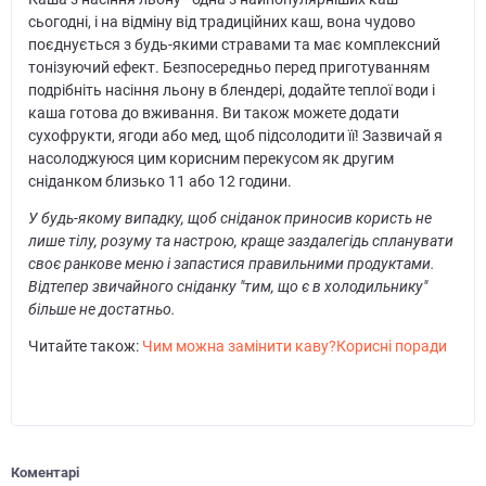
сьогодні, і на відміну від традиційних каш, вона чудово
поєднується з будь-якими стравами та має комплексний
тонізуючий ефект. Безпосередньо перед приготуванням
подрібніть насіння льону в блендері, додайте теплої води і
каша готова до вживання. Ви також можете додати
сухофрукти, ягоди або мед, щоб підсолодити її! Зазвичай я
насолоджуюся цим корисним перекусом як другим
сніданком близько 11 або 12 години.
У будь-якому випадку, щоб сніданок приносив користь не
лише тілу, розуму та настрою, краще заздалегідь спланувати
своє ранкове меню і запастися правильними продуктами.
Відтепер звичайного сніданку "тим, що є в холодильнику"
більше не достатньо.
Читайте також:
Чим можна замінити каву?Корисні поради
Коментарі