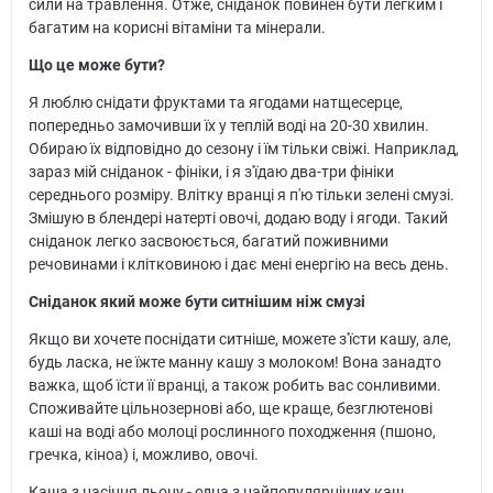
сили на травлення. Отже, сніданок повинен бути легким і
багатим на корисні вітаміни та мінерали.
Що це може бути?
Я люблю снідати фруктами та ягодами натщесерце,
попередньо замочивши їх у теплій воді на 20-30 хвилин.
Обираю їх відповідно до сезону і їм тільки свіжі. Наприклад,
зараз мій сніданок - фініки, і я з'їдаю два-три фініки
середнього розміру. Влітку вранці я п'ю тільки зелені смузі.
Змішую в блендері натерті овочі, додаю воду і ягоди. Такий
сніданок легко засвоюється, багатий поживними
речовинами і клітковиною і дає мені енергію на весь день.
Сніданок який може бути ситнішим ніж смузі
Якщо ви хочете поснідати ситніше, можете з'їсти кашу, але,
будь ласка, не їжте манну кашу з молоком! Вона занадто
важка, щоб їсти її вранці, а також робить вас сонливими.
Споживайте цільнозернові або, ще краще, безглютенові
каші на воді або молоці рослинного походження (пшоно,
гречка, кіноа) і, можливо, овочі.
Каша з насіння льону - одна з найпопулярніших каш