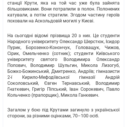
станції Крути, яка на той час уже була зайнята
більшовиками. Вони потрапили в полон. Полонених
катували, а потім стратили. Згодом частину героїв
поховали на Аскольдовій могилі у Києві.
На сьогоднi вiдомi прiзвища 20 з них. Це студенти
Народного унiверситету Олександр Шерстюк, Ісидор
Пурик, Борозенко-Конончук, Головащук, Чижов,
Сiрик, Омельченко (сотник); студенти Київського
унiверситету святого Володимира Олександр
Попович, Володимир Шульгин, Микола Лизогуб,
Божко-Божинський, Дмитренко, Андрiїв; гiмназисти
2-ї Кирило-Мефодiївської гiмназiї Андрiй
Соколовський, Євген Тернавський, Володимир
Гнаткевич, Григiр Пiпський, Іван Сорокевич, Павло
Кольченко (прапорщик), Микола Ганкевич.
Загалом у бою під Крутами загинуло з української
сторони, за різними оцінками, 70–100 осіб.