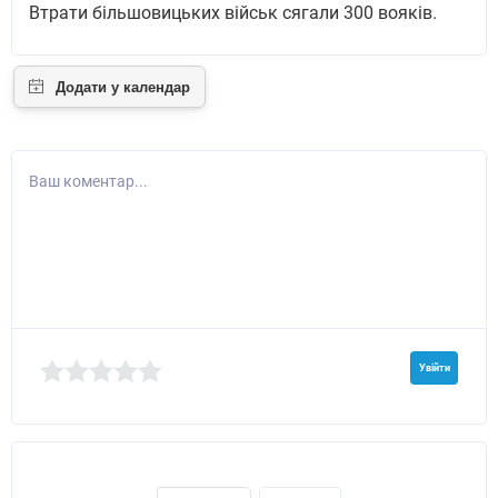
Втрати бiльшовицьких вiйськ сягали 300 воякiв.
Ваш коментар...
Увійти