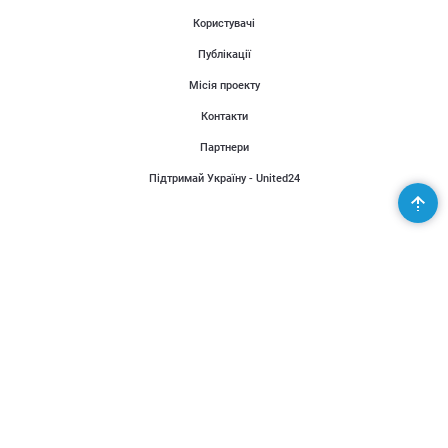
Користувачі
Публікації
Місія проекту
Контакти
Партнери
Підтримай Україну - United24
Організаторам
Розповісти новину
Додати подію
© 2022 Календарик
Правила
Політика конфіденційності