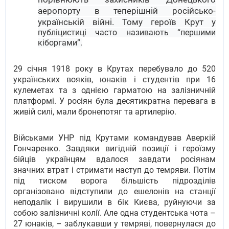
аеропорту в теперішній російсько-
українській війні. Тому героїв Крут у
публіцистиці часто називають “першими
кіборгами”.
29 січня 1918 року в Крутах перебувало до 520
українських воякiв, юнакiв і студентiв при 16
кулеметах та з однією гарматою на залiзничнiй
платформi. У росіян була десятикратна перевага в
живій силі, мали бронепотяг та артилерію.
Військами УНР під Крутами командував Аверкій
Гончаренко. Завдяки вигідній позиції і героїзму
бійців українцям вдалося завдати росіянам
значних втрат і стримати наступ до темряви. Потім
під тиском ворога більшість підрозділів
організовано відступили до ешелонів на станції
неподалік і вирушили в бік Києва, руйнуючи за
собою залізничні колії. Але одна студентська чота –
27 юнаків, – заблукавши у темряві, повернулася до