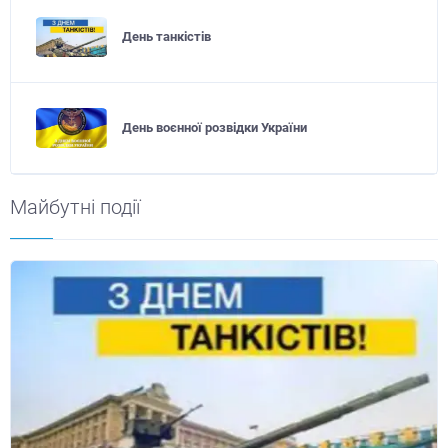
День танкістів
День воєнної розвідки України
Майбутні події