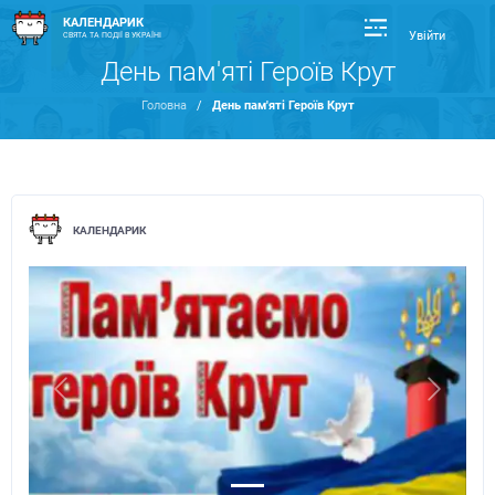
КАЛЕНДАРИК
Увійти
СВЯТА ТА ПОДІЇ В УКРАЇНІ
День пам'яті Героїв Крут
Головна
/
День пам'яті Героїв Крут
КАЛЕНДАРИК
Previous
Next