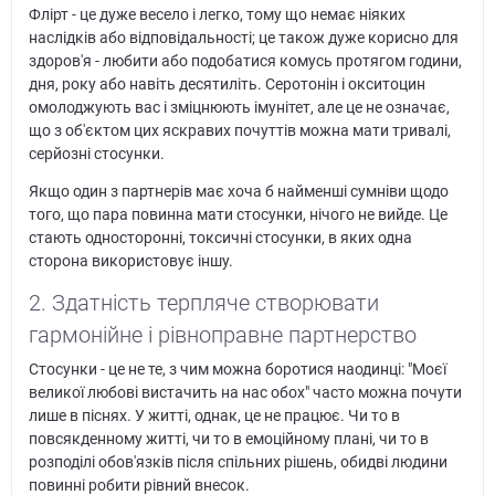
Флірт - це дуже весело і легко, тому що немає ніяких
наслідків або відповідальності; це також дуже корисно для
здоров'я - любити або подобатися комусь протягом години,
дня, року або навіть десятиліть. Серотонін і окситоцин
омолоджують вас і зміцнюють імунітет, але це не означає,
що з об'єктом цих яскравих почуттів можна мати тривалі,
серйозні стосунки.
Якщо один з партнерів має хоча б найменші сумніви щодо
того, що пара повинна мати стосунки, нічого не вийде. Це
стають односторонні, токсичні стосунки, в яких одна
сторона використовує іншу.
2. Здатність терпляче створювати
гармонійне і рівноправне партнерство
Стосунки - це не те, з чим можна боротися наодинці: "Моєї
великої любові вистачить на нас обох" часто можна почути
лише в піснях. У житті, однак, це не працює. Чи то в
повсякденному житті, чи то в емоційному плані, чи то в
розподілі обов'язків після спільних рішень, обидві людини
повинні робити рівний внесок.