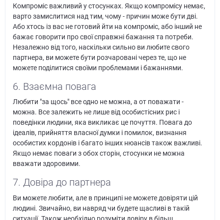
Компроміс важливий у стосунках. Якщо компромісу немає,
варто замислитися над тим, чому - причин може бути дві.
Або хтось із вас не готовий йти на компроміс, або інший не
бажає говорити про свої справжні бажання та потреби.
Незалежно від того, наскільки сильно ви любите свого
партнера, ви можете бути розчаровані через те, що не
можете поділитися своїми проблемами і бажаннями.
6. Взаємна повага
Любити "за щось" все одно не можна, а от поважати -
можна. Все залежить не лише від особистісних рис і
поведінки людини, яка викликає це почуття. Повага до
ідеалів, прийняття власної думки і помилок, визнання
особистих кордонів і багато інших нюансів також важливі.
Якщо немає поваги з обох сторін, стосунки не можна
вважати здоровими.
7. Довіра до партнера
Ви можете любити, але в принципі не можете довіряти цій
людині. Звичайно, ви навряд чи будете щасливі в такій
ситуації. Також необхідно розуміти довіру в більш