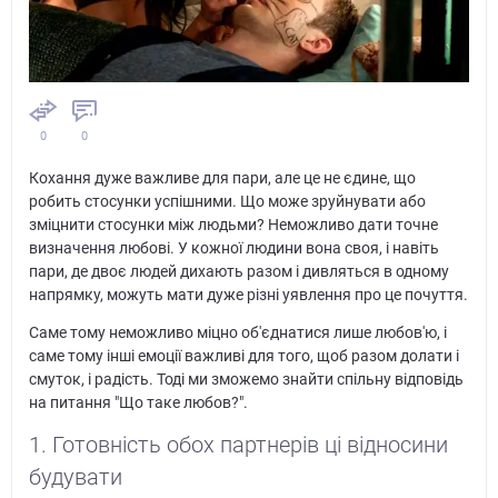
0
0
Кохання дуже важливе для пари, але це не єдине, що
робить стосунки успішними. Що може зруйнувати або
зміцнити стосунки між людьми? Неможливо дати точне
визначення любові. У кожної людини вона своя, і навіть
пари, де двоє людей дихають разом і дивляться в одному
напрямку, можуть мати дуже різні уявлення про це почуття.
Саме тому неможливо міцно об'єднатися лише любов'ю, і
саме тому інші емоції важливі для того, щоб разом долати і
смуток, і радість. Тоді ми зможемо знайти спільну відповідь
на питання "Що таке любов?".
1. Готовність обох партнерів ці відносини
будувати