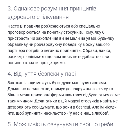
3. Однакове розуміння принципів
здорового спілкування
Часто ці правила роз'яснюються або спеціально
проговорюються на початку стосунків. Тому, яку б
пристрасть чи захоплення ви не мали на увазі, будь-яку
образливу чи розчаровуючу поведінку з боку вашого
партнера потрібно негайно припиняти. Образи, лайка,
расизм, шовінізм- якщо вам щось не подобається, ви
повинні сказати про це прямо.
4. Відчуття безпеки у парі
Закохані люди можуть бути дуже маніпулятивними.
Домашнє насильство, примус до подружнього сексу та
більш-менш приховані форми шантажу відбуваються саме
таким чином. Деякі жінки в цій моделі стосунків навіть не
дозволяють собі думати, що вони в безпеці. Але їм нікуди
йти, щоб зупинити насильство - "у нас є наша любов".
5. Можливість озвучувати свої потреби