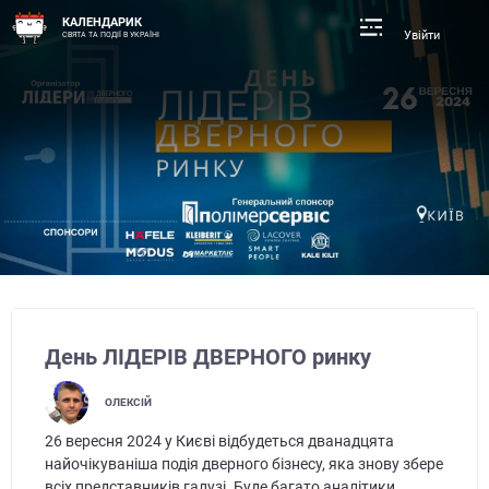
КАЛЕНДАРИК
Увійти
СВЯТА ТА ПОДІЇ В УКРАЇНІ
День ЛІДЕРІВ ДВЕРНОГО ринку
ОЛЕКСІЙ
26 вересня 2024 у Києві відбудеться дванадцята
найочікуваніша подія дверного бізнесу, яка знову збере
всіх представників галузі. Буде багато аналітики,