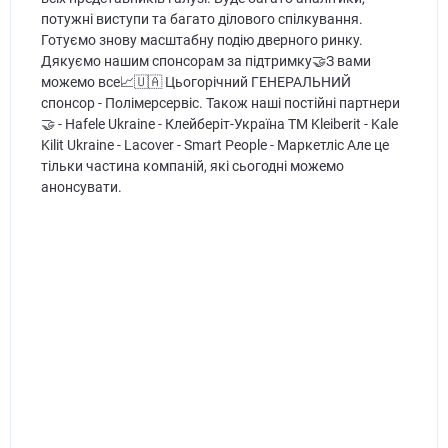
потужні виступи та багато ділового спілкування.
Готуємо знову масштабну подію дверного ринку.
Дякуємо нашим спонсорам за підтримку🤝З вами
можемо все📈🇺🇦 Цьогорічний ГЕНЕРАЛЬНИЙ
спонсор - Полімерсервіс. Також наші постійні партнери
🤝 - Hafele Ukraine - Клейберіт-Україна TM Kleiberit - Kale
Kilit Ukraine - Lacover - Smart People - Маркетліс Але це
тільки частина компаній, які сьогодні можемо
анонсувати.