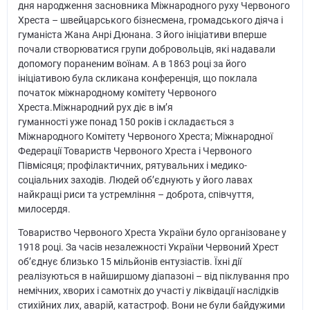
дня народження засновника Міжнародного руху Червоного
Хреста – швейцарського бізнесмена, громадського діяча і
гуманіста Жана Анрі Дюнана. З його ініціативи вперше
почали створюватися групи добровольців, які надавали
допомогу пораненим воїнам. А в 1863 році за його
ініціативою була скликана конференція, що поклала
початок міжнародному комітету Червоного
Хреста.Міжнародний рух діє в ім’я
гуманності уже понад 150 років і складається з
Міжнародного Комітету Червоного Хреста; Міжнародної
Федерації Товариств Червоного Хреста і Червоного
Півмісяця; профілактичних, рятувальних і медико-
соціальних заходів. Людей об’єднують у його лавах
найкращі риси та устремління – доброта, співчуття,
милосердя.
Товариство Червоного Хреста України було організоване у
1918 році. За часів незалежності України Червоний Хрест
об’єднує близько 15 мільйонів ентузіастів. Їхні дії
реалізуються в найширшому діапазоні – від піклування про
немічних, хворих і самотніх до участі у ліквідації наслідків
стихійних лих, аварій, катастроф. Вони не були байдужими