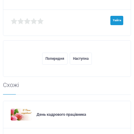
Увійти
Попередня
Наступна
Схожі
День кадрового працівника