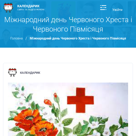
КАЛЕНДАРИК
Увійти
СВЯТА ТА ПОДІЇ В УКРАЇНІ
Міжнародний день Червоного Хреста і
Червоного Півмісяця
Головна
/
Міжнародний день Червоного Хреста і Червоного Півмісяця
КАЛЕНДАРИК
Previous
Next