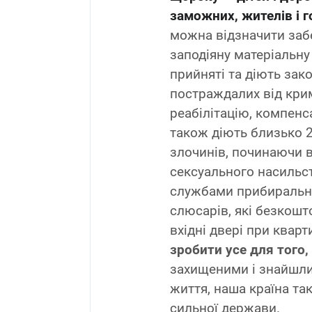
заможних, жителів і г
можна відзначити заб
заподіяну матеріальну
прийняті та діють зак
постраждалих від крим
реабілітацію, компенс
також діють близько 
злочинів, починаючи 
сексуального насильс
службами прибиральни
слюсарів, які безкош
вхідні двері при кварт
зробити усе для того
захищеними і знайшли
життя, наша країна та
сильної держави.