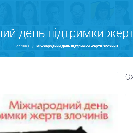
ий день підтримки жерт
Головна
/
Міжнародний день підтримки жертв злочинів
С