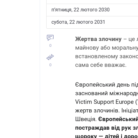
пʼятниця, 22 лютого 2030
субота, 22 лютого 2031
Жертва злочину
– це 
0
майнову або моральну 
встановленому законо
сама себе вважає.
0
Європейський день пі
заснований міжнарод
Victim Support Europe (
жертв злочинів. Ініці
Швеція.
Європейський 
постраждав від рук зл
щороку — дітей і дорос