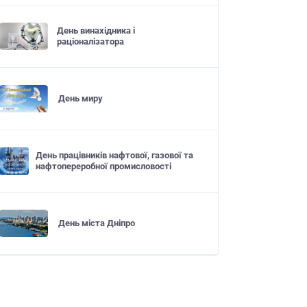
День винахідника і
раціоналізатора
День миру
День працівників нафтової, газової та
нафтопереробної промисловості
День міста Дніпро