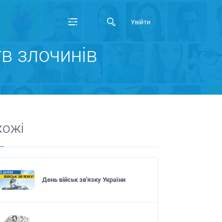
Увійти
в злочинів
хожі
День військ зв'язку України