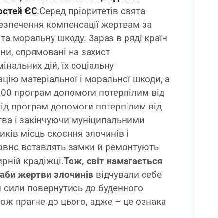
остей ЄС
.
Серед пріоритетів свята
езпечення компенсації жертвам за
 та моральну шкоду. Зараз в ряді країн
они, спрямовані на захист
інальних дій, їх соціальну
ацію матеріальної і моральної шкоди, а
200 програм допомоги потерпілим від
від програм допомоги потерпілим від
тва і закінчуючи муніципальними
ків місць скоєння злочинів і
товно вставлять замки й ремонтують
ирній крадіжці.
Тож, світ намагається
, аби жертви злочинів
відчували себе
 сили повернутись до буденного
кож прагне до цього, адже – це ознака