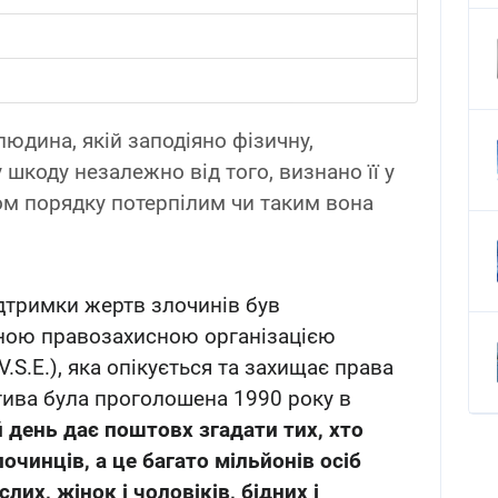
людина, якій заподіяно фізичну,
шкоду незалежно від того, визнано її у
м порядку потерпілим чи таким вона
дтримки жертв злочинів був
ною правозахисною організацією
V.S.E.), яка опікується та захищає права
атива була проголошена 1990 року в
день дає поштовх згадати тих, хто
очинців, а це багато мільйонів осіб
лих, жінок і чоловіків, бідних і