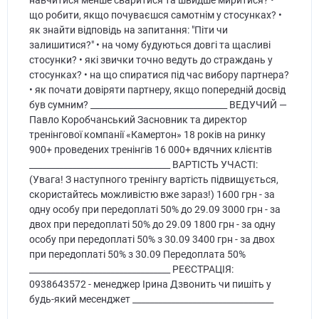
навчитися менше сваритися та швидше миритися? •
що робити, якщо почуваєшся самотнім у стосунках? •
як знайти відповідь на запитання: "Піти чи
залишитися?" • на чому будуються довгі та щасливі
стосунки? • які звички точно ведуть до страждань у
стосунках? • на що спиратися під час вибору партнера?
• як почати довіряти партнеру, якщо попередній досвід
був сумним? ________________________________ ВЕДУЧИЙ —
Павло Коробчанський Засновник та директор
тренінгової компанії «Камертон» 18 років на ринку
900+ проведених тренінгів 16 000+ вдячних клієнтів
_________________________________ ВАРТІСТЬ УЧАСТІ:
(Увага! З наступного тренінгу вартість підвищується,
скористайтесь можливістю вже зараз!) 1600 грн - за
одну особу при передоплаті 50% до 29.09 3000 грн - за
двох при передоплаті 50% до 29.09 1800 грн - за одну
особу при передоплаті 50% з 30.09 3400 грн - за двох
при передоплаті 50% з 30.09 Передоплата 50%
_________________________________ РЕЄСТРАЦІЯ:
0938643572 - менеджер Ірина Дзвонить чи пишіть у
будь-який месенджет _________________________________