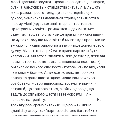
Довгі щасливі стосунки – досягнення одиниць. Сварки,
рутина, байдужість – стандартна ситуація. Більшість
живе разом, просто тому, що звикли терпіти один
одного, змирилися і навчилися отримувати щастя в
іншому місці (друзі, коханці, інтернет-ігри тощо).
Пристрасть, ніжність, романтика — для багатьох
сімейних пар давно стали лише приємними спогадами.
Чому так? Тому що ми егоїсти й ми завжди праві. Ми не
вміємо чути один одного, нам важливіше донести свою
думку. Ми не готові приймати право партнера бути
незручним. Ми готові "пиляти мізки" до тих пір, поки він
не зміниться (а це не настане, швидше за все, ніколи).
Ми знаємо всі його слабкості й готові бити по них, коли
нам самим боляче. Адже все це, явно не про кохання,
повагу та довге щастя вдвох. Якщо вам важливо
розібратися у своїх відносинах, зрозуміти причини
ситуацій, що повторюються, знайти відповіді, що
ведуть до спільного щастя і взаєморозуміння ¬
чекаємо на тренінгу. ________________________________ На
тренінгу розберемо питання: • що робити, якщо
сумнівів у стосунках/партнерові стало багато? • як