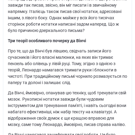
завжди так писав, звісно, він міг писати і в звичайному
напрямку. Італієць також писав свої нотатки, адресовані
іншим, з лівого боку. Однак майже у всіх його тисячах
сторінок роботи нотатки написані задом наперед. Що ж
було причиною дзеркального письма?
Три теорії особливого почерку да Вінчі
Про те, що да Вінчі був лівшею, свідчать записи його
сучасників і його власні малюнки, на яких він тримає
пензель або олівець у лівій руці. Тому, згідно з однією з
теорій, Леонардо намагався тримати руки і блокноти в
чистоті. При традиційному письмі чорнило розмазується по
паперу та долоні і залишає слід.
Да Вінчі, ймовірно, опанував цю техніку, щоб тренувати свій
мозок. Рукописні нотатки завжди були чудовим
інструментом для тренування пам'яті, і навіть сьогодні вони
набагато ефективніші, ніж набір тексту на клавіатурі. А
відображення своїх думок є ще кращою вправою для
мозку, саме тому Леонардо, ймовірно, писав справа наліво.
Да Вінчі намагався зашифрувати свої роботи. Це було