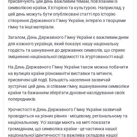
присвячують цей день важливим темам, пов'язаним із
символікою країни, її історією та культурою. Наприклад, у
цей день можуть бути опубліковані статті про історію
створення Державного Гімну України, інтерв'ю з творцями
гімну та інші матеріали.
Загалом, День Державного Гімну України є важливим днем
для кожного українця, який показує нашу національну
гордість та шанування до державних символів, що сприяє
зміцненню національної свідомості та згуртованості нації.
На День Державного Гімну України також можна побачити
на вулицях країни різноманітні виставки та мітинги,
присвячені цій події. Більшість населення зазвичай
зустрічає цей день зі співами гімну, вшануванням символіки
країни та бажанням зберігати духовне наслідування своїх
попередників.
Урочистості в День Державного Гімну України зазвичай
проводяться на різних рівнях - місцевому, регіональному та
національному. Усі заходи мають на меті показати
громадянам, що символіка країни - це частинка нашої
національної ідентичності та важлива складова нашої