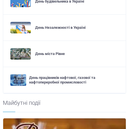
День будівельника в Україні
День Незалежності в Україні
День міста Рівне
День працівників нафтової, газової та
нафтопереробної промисловості
Майбутні події