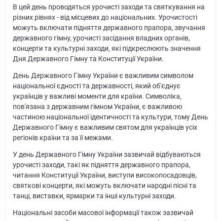
В цей день проводяться урочисті заходи та святкування на
різних рівнях - від місцевих до національних. Урочистості
можуть включати підняття державного прапора, звучання
державного гімну, урочисті засідання владних органів,
концерти та культурні заходи, які підкреслюють значення
Дня Державного Гімну та Конституції України.
День Державного Гімну України є важливим символом
національної єдності та державності, який об'єднує
українців у важливі моменти для країни. Символіка,
пов'язана з державним гімном України, є важливою
частиною національної ідентичності та культури, тому День
Державного Гімну є важливим святом для українців усіх
регіонів країни та за її межами.
У день Державного Гімну України зазвичай відбуваються
урочисті заходи, такі як підняття державного прапора,
читання Конституції України, виступи високопосадовців,
святкові концерти, які можуть включати народні пісні та
танці, виставки, ярмарки та інші культурні заходи.
Національні засоби масової інформації також зазвичай