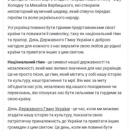
Холодну та Михайла Вербицького, які створили
неповторний музичний шедевр, який співучо передає
героїзм та волю українського народу.
Усі українці повинні бути гідними представниками своєї
країни та поважати її символіку, таку як національний гімн
та прапор. День Державного Гімну України є доброю
нагодою для кожного з нас виразити свою любов до рідної
країни та привітати інших з цим святом.
Національний гімн
- це символ нашої державності та
незалежності, який має велике значення для нас українців.
Це не просто пісня, це гімн, який містить у собі нашу історію
та культуру, наші прагнення та мрії. Він має за мету
об'єднати нас усіх, незалежно від нашого походження чи
переконань, він спонукає нас бути сильними та гордими за
свою країну.
День
Державного Гімну України
- це час, коли ми можемо
згадати нашу історію та культуру, показати свою
патріотичну приналежність до України та привітати інших
громадян з цим святом. Це день, коли ми повинні бути