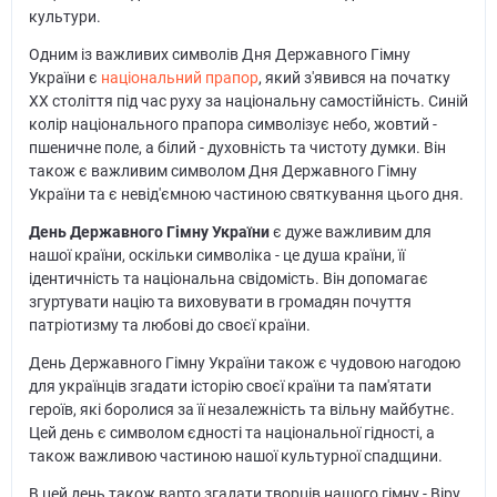
культури.
Одним із важливих символів Дня Державного Гімну
України є
національний прапор
, який з'явився на початку
ХХ століття під час руху за національну самостійність. Синій
колір національного прапора символізує небо, жовтий -
пшеничне поле, а білий - духовність та чистоту думки. Він
також є важливим символом Дня Державного Гімну
України та є невід'ємною частиною святкування цього дня.
День Державного Гімну України
є дуже важливим для
нашої країни, оскільки символіка - це душа країни, її
ідентичність та національна свідомість. Він допомагає
згуртувати націю та виховувати в громадян почуття
патріотизму та любові до своєї країни.
День Державного Гімну України також є чудовою нагодою
для українців згадати історію своєї країни та пам'ятати
героїв, які боролися за її незалежність та вільну майбутнє.
Цей день є символом єдності та національної гідності, а
також важливою частиною нашої культурної спадщини.
В цей день також варто згадати творців нашого гімну - Віру