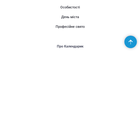
Особистості
День міста
Професійне свято
Про Календарик
Користувачі
Публікації
Місія проекту
Контакти
Партнери
Підтримай Україну - United24
Організаторам