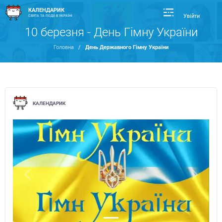
КАЛЕНДАРИК
Увійти
СВЯТА ТА ПОДІЇ В УКРАЇНІ
10 березня - День Гімну України
Головна
/
День Державного Гімну України
КАЛЕНДАРИК
Previous
Next