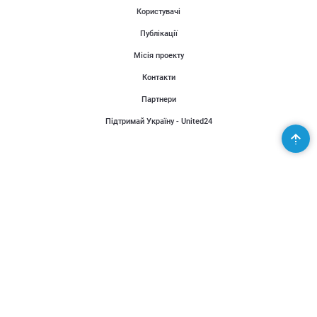
Користувачі
Публікації
Місія проекту
Контакти
Партнери
Підтримай Україну - United24
Організаторам
Розповісти новину
Додати подію
© 2022 Календарик
Правила
Політика конфіденційності