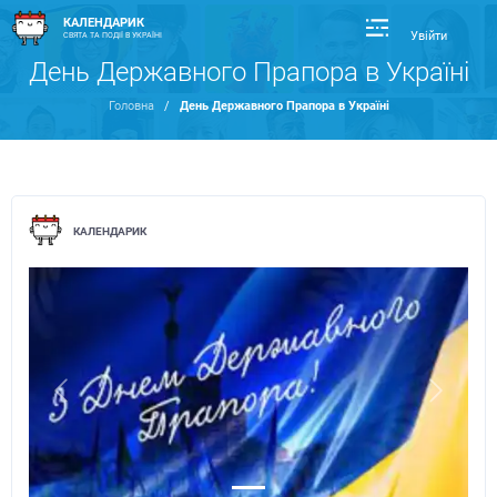
КАЛЕНДАРИК
Увійти
СВЯТА ТА ПОДІЇ В УКРАЇНІ
День Державного Прапора в Україні
Головна
/
День Державного Прапора в Україні
КАЛЕНДАРИК
Previous
Next