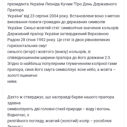
президента України Леоніда Кучми "Про День Державного
Прапора
України" від 23 серпня 2004 року. Встановлене воно з метою
виховання поваги громадян до державних символів
України. Синьо-жовтий стяг: символічне значення кольорів
Державний прапор України затверджений Верховною
Радою 28 січня 1992 року. Це стяг із двох рівновеликих
горизонтальних смуг
синього (вгорі) і жовтого (внизу) кольорів, зі
співвідношенням ширини прапора до його довжини 2:3.
Згідно із найбільш популярним тлумаченням колірної гами
прапора, синя його смуга символізує ясне небо, а жовта –
золоті пшеничні
ниви.
Дехто ж стверджує, що насправді барви нашого прапора
здавна
символізують дві головні стихії природи – воду і вогонь.
Водночас, з
релігійного погляду, жовтий (золотий) колір – уособлює
Творця і