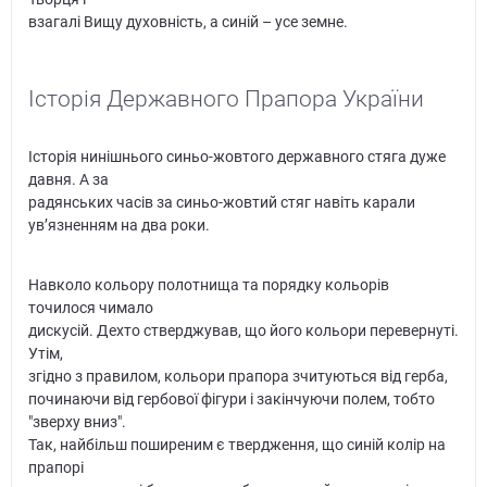
взагалі Вищу духовність, а синій – усе земне.
Історія Державного Прапора України
Історія нинішнього синьо-жовтого державного стяга дуже
давня. А за
радянських часів за синьо-жовтий стяг навіть карали
ув’язненням на два роки.
Навколо кольору полотнища та порядку кольорів
точилося чимало
дискусій. Дехто стверджував, що його кольори перевернуті.
Утім,
згідно з правилом, кольори прапора зчитуються від герба,
починаючи від гербової фігури і закінчуючи полем, тобто
"зверху вниз".
Так, найбільш поширеним є твердження, що синій колір на
прапорі