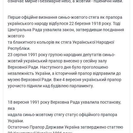
означає мирне і безхмарне небо, а жовтий - пшеничні ниви.
Перше офіційне визнання синьо-жовтого стяга як прапора
українського народу відбулося 22 березня 1918 року. Тоді
Центральна Рада ухвалила закон, затвердивши поєднання
жовтого
та блакитного кольорів як стяга Української Народної
Республіки.
23 серпня 1991 року групою народних депутатів синьо-
жовтий український прапор внесено у сесійну залу
Верховної Ради. Наступного дня було проголошено
незалежність України, а історичний прапор відправили до
музею Верховної Ради. Вже 4 вересня український прапор
урочисто підняли над будівлею парламенту.
18 вересня 1991 року Верховна Рада ухвалила постанову,
яка
надала синьо-жовтому стягу статус офіційного прапора
України.
Остаточно Прапор Держави Україна затверджено статтею