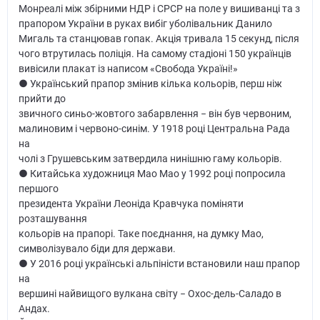
Монреалі між збірними НДР і СРСР на поле у вишиванці та з
прапором України в руках вибіг уболівальник Данило
Мигаль та станцював гопак. Акція тривала 15 секунд, після
чого втрутилась поліція. На самому стадіоні 150 українців
вивісили плакат із написом «Свобода Україні!»
● Український прапор змінив кілька кольорів, перш ніж
прийти до
звичного синьо-жовтого забарвлення − він був червоним,
малиновим і червоно-синім. У 1918 році Центральна Рада
на
чолі з Грушевським затвердила нинішню гаму кольорів.
● Китайська художниця Мао Мао у 1992 році попросила
першого
президента України Леоніда Кравчука поміняти
розташування
кольорів на прапорі. Таке поєднання, на думку Мао,
символізувало біди для держави.
● У 2016 році українські альпіністи встановили наш прапор
на
вершині найвищого вулкана світу − Охос-дель-Саладо в
Андах.