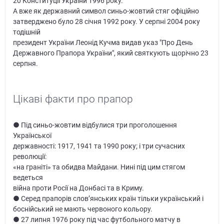
20 Конституції України 1996 року.
А вже як державний символ синьо-жовтий стяг офіційно
затверджено було 28 січня 1992 року. У серпні 2004 року
тодішній
президент України Леонід Кучма видав указ "Про День
Державного Прапора України", який святкують щорічно 23
серпня.
Цікаві факти про прапор
● Під синьо-жовтим відбулися три проголошення
Української
державності: 1917, 1941 та 1990 року; і три сучасних
революції:
«на граніті» та обидва Майдани. Нині під цим стягом
ведеться
війна проти Росії на Донбасі та в Криму.
● Серед прапорів слов’янських країн тільки український і
боснійський не мають червоного кольору.
● 27 липня 1976 року під час футбольного матчу в