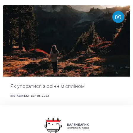
Як упоратися з осіннім спліном
INSTABIN123
- ВЕР. 05, 2023
КАЛЕНДАРИК
НЕ ПРОПУСТИ ПОДІЮ