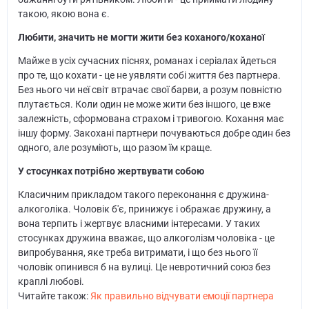
такою, якою вона є.
Любити, значить не могти жити без коханого/коханої
Майже в усіх сучасних піснях, романах і серіалах йдеться
про те, що кохати - це не уявляти собі життя без партнера.
Без нього чи неї світ втрачає свої барви, а розум повністю
плутається. Коли один не може жити без іншого, це вже
залежність, сформована страхом і тривогою. Кохання має
іншу форму. Закохані партнери почуваються добре один без
одного, але розуміють, що разом їм краще.
У стосунках потрібно жертвувати собою
Класичним прикладом такого переконання є дружина-
алкоголіка. Чоловік б'є, принижує і ображає дружину, а
вона терпить і жертвує власними інтересами. У таких
стосунках дружина вважає, що алкоголізм чоловіка - це
випробування, яке треба витримати, і що без нього її
чоловік опинився б на вулиці. Це невротичний союз без
краплі любові.
Читайте також:
Як правильно відчувати емоції партнера