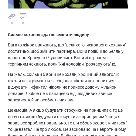
0
0
Сильне кохання здатне змінити людину
Багато жінок вважають, що "великого, яскравого кохання"
достатньо, щоб змінити партнера. Вони подібні до Белль у
казці про Красуню і Чудовисько. Вони зі страхом і
терпінням чекають, коли їхні чоловіки "розчарують" їх.
На жаль, скільки б вони не кохали, хронічний алкоголік
ніколи не втримається, соціопат ніколи не навчиться
відчувати, інфантил ніколи не принесе додому мільйон
доларів. Любов не є панацеєю від шкідливих звичок,
залежностей чи особистісних рис.
Це емоція. А якщо будувати стосунки на принципах, то це
почуття: якщо будувати стосунки за принципом "якщо я
зараз все зроблю правильно, то він обов'язково зміниться",
то це взагалі не про любов. Це засновано на невротичному
бажанні бути рятівником. Любити - це приймати людину