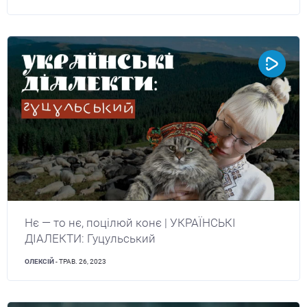
Нє — то нє, поцілюй конє | УКРАЇНСЬКІ
ДІАЛЕКТИ: Гуцульський
ОЛЕКСІЙ
- ТРАВ. 26, 2023