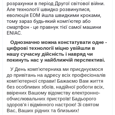
розрахунки в період Другої світової війни.
Але технології швидко розвинулися,
еволюція ЕОМ йшла швидкими кроками,
тому зараз будь-який комп'ютер або
смартфон - це правнук тієї самої машини
ENIAC.
Однозначно можна констатувати одне -
цифрові технології міцно увійшли в
нашу сучасну дійсність і навряд чи
покинуть нас у найближчій перспективі.
У День комп’ютерника ми приєднуємося
до привітань на адресу всіх професіоналів
комп’ютерної справи! Бажаємо Вам життя
без особливих збоїв, надійної роботи всіх,
ввірених Вашому відомству електронно-
обчислювальних пристроїв! Бадьорого
здоров’я і відмінного настрою! Зі святом
Вас, Ваших рідних та близьких!