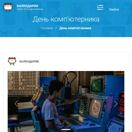
КАЛЕНДАРИК
Увійти
СВЯТА ТА ПОДІЇ В УКРАЇНІ
День комп'ютерника
Головна
/
День комп'ютерника
КАЛЕНДАРИК
Previous
Next