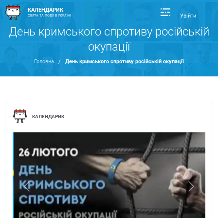
КАЛЕНДАРИК
Увійти
СВЯТА ТА ПОДІЇ В УКРАЇНІ
День кримського спротиву російській
окупації
Головна
/
День кримського спротиву російській окупації
КАЛЕНДАРИК
Previous
Next