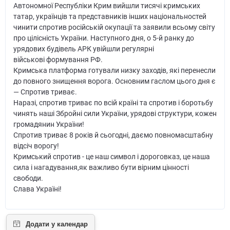
Автономної Республіки Крим вийшли тисячі кримських
татар, українців та представників інших національностей
чинити спротив російській окупації та заявили всьому світу
про цілісність України. Наступного дня, о 5-й ранку до
урядових будівель АРК увійшли регулярні
військові формування РФ.
Кримська платформа готували низку заходів, які перенесли
до повного знищення ворога. Основним гаслом цього дня є
— Спротив триває.
Наразі, спротив триває по всій країні та спротив і боротьбу
чинять наші Збройні сили України, урядові структури, кожен
громадянин України!
Спротив триває 8 років й сьогодні, даємо повномасштабну
відсіч ворогу!
Кримський спротив - це наш символ і дороговказ, це наша
сила і нагадування,як важливо бути вірним цінності
свободи.
Слава Україні!