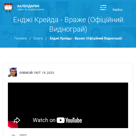
КАЛЕНДАРИК
Увійти
СВЯТА ТА ПОДІЇ В УКРАЇНІ
Енджі Крейда - Враже (Офіційний
Виднограй)
Головна
/
Блоги
/
Енджі Крейда - Враже (Офіційний Виднограй)
ОЛЕКСІЙ
- ЛЮТ. 19, 2023