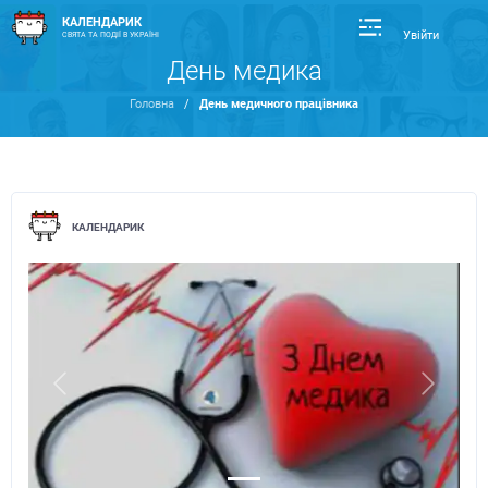
КАЛЕНДАРИК
Увійти
СВЯТА ТА ПОДІЇ В УКРАЇНІ
День медика
Головна
/
День медичного працівника
КАЛЕНДАРИК
Previous
Next