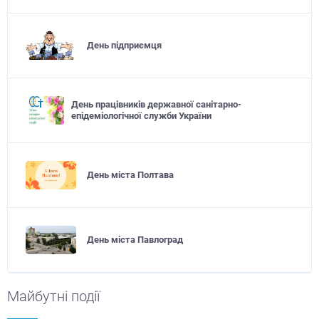
День підприємця
День працівників державної санітарно-
епідеміологічної служби України
День міста Полтава
День міста Павлоград
Майбутні події