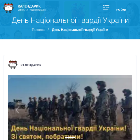
КАЛЕНДАРИК
Увійти
СВЯТА ТА ПОДІЇ В УКРАЇНІ
День Національної гвардії України
Головна
/
День Національної гвардії України
КАЛЕНДАРИК
Previous
Next