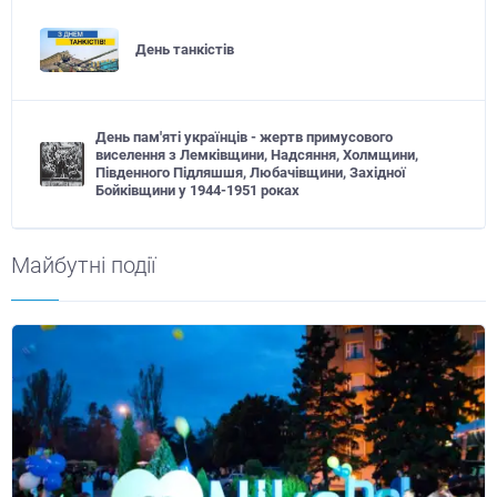
День танкістів
День пам'яті українців - жертв примусового
виселення з Лемківщини, Надсяння, Холмщини,
Південного Підляшшя, Любачівщини, Західної
Бойківщини у 1944-1951 роках
Майбутні події