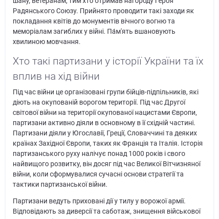
шану, ветеранам, тим хто отримав нагороду Героя
Радянського Союзу. Прийнято проводити такі заходи як
покладання квітів до монументів вічного вогню та
меморіалам загиблих у війні. Па́м'ять вшановують
хвилиною мовчання.
Хто такі партизани у історії України та їх
вплив на хід війни
Під час війни це організовані групи бійців-підпільників, які
діють на окупованій ворогом території. Під час Другої
світової війни на території окупованої нацистами Європи,
партизани активно діяли в основному в її східній частині.
Партизани діяли у Югославії, Греції, Словаччині та деяких
країнах Західної Європи, таких як Франція та Італія. Історія
партизанського руху налічує понад 1000 років і свого
найвищого розвитку, він досяг під час Великої Вітчизняної
війни, коли сформувалися сучасні основи стратегії та
тактики партизанської війни.
Партизани ведуть приховані дії у тилу у ворожої армії.
Відповідають за диверсії та саботаж, знищення військової