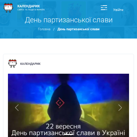
КАЛЕНДАРИК
Увійти
СВЯТА ТА ПОДІЇ В УКРАЇНІ
День партизанської слави
Головна
/
День партизанської слави
КАЛЕНДАРИК
Previous
Next