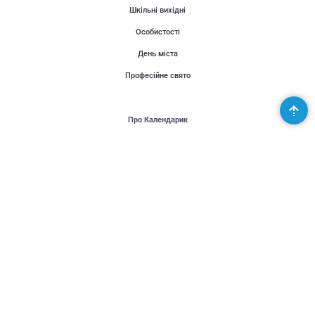
Шкільні вихідні
Особистості
День міста
Професійне свято
Про Календарик
Користувачі
Публікації
Місія проекту
Контакти
Партнери
Підтримай Україну - United24
Організаторам