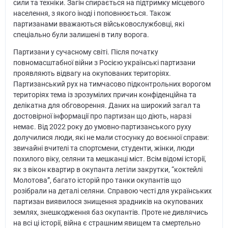
сили та техніки. Загін спирається на підтримку місцевого
населення, з якого іноді і поповнюється. Також
партизанами вважаються військовослужбовці, які
спеціально були залишені в тилу ворога.
Партизани у сучасному світі. Після початку
повномасштабної війни з Росією українські партизани
проявляють відвагу на окупованих територіях.
Партизанський рух на тимчасово підконтрольних ворогом
територіях тема із зрозумілих причин конфіденційна та
делікатна для обговорення. Даних на широкий загал та
достовірної інформації про партизан що діють, наразі
немає. Від 2022 року до умовно-партизанського руху
долучилися люди, які не мали стосунку до воєнної справи:
звичайні вчителі та спортсмени, студенти, жінки, люди
похилого віку, селяни та мешканці міст. Всім відомі історії,
як з вікон квартир в окупанта летіли закрутки, “коктейлі
Молотова”, багато історій про танки окупантів що
розібрали на деталі селяни. Справою честі для українських
партизан виявилося знищення зрадників на окупованих
землях, знешкодження баз окупантів. Проте не дивлячись
на всі ці історії, війна є страшним явищем та смертельно