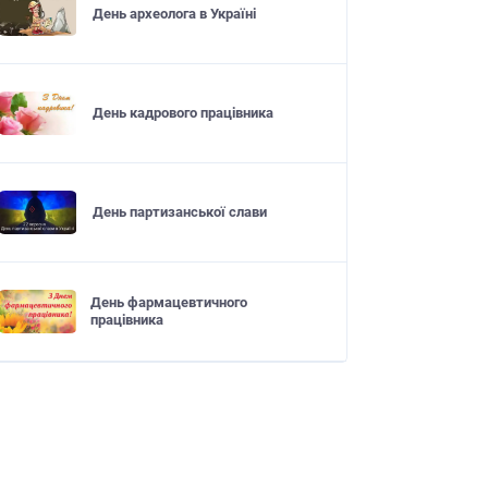
День археолога в Україні
День кадрового працівника
День партизанської слави
День фармацевтичного
працівника