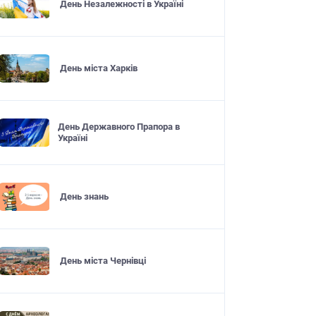
День Незалежності в Україні
День міста Харків
День Державного Прапора в
Україні
День знань
День міста Чернівці