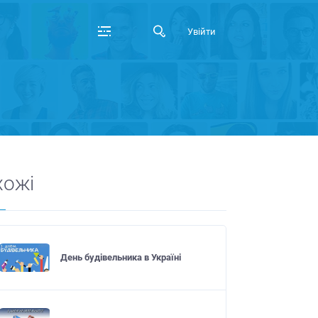
Увійти
хожі
День будівельника в Україні