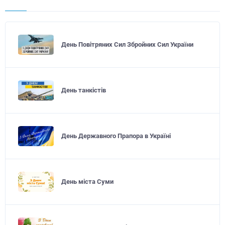
День Повітряних Сил Збройних Сил України
День танкістів
День Державного Прапора в Україні
День міста Суми