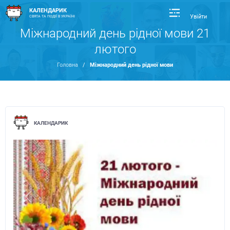
КАЛЕНДАРИК
Увійти
СВЯТА ТА ПОДІЇ В УКРАЇНІ
Міжнародний день рідної мови 21
лютого
Головна
/
Міжнародний день рідної мови
КАЛЕНДАРИК
Previous
Next