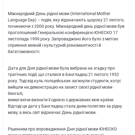
Міжнародний День рідної мови (International Mother
Language Day) – подія, яку відзначають щороку 21 лютого,
починаючи з 2000 року. Міжнародний день рідної мови був
проголошений Генеральною конференцією ЮНЕСКО 17
листопада 1999 року. Запроваджено його було з метою
сприяння мовній і культурній різноманітності й
багатомовності.
Дата для Дня рідної мови була вибрана на згадку про
трагічних події, що сталися в Бангладеш 21 лютого 1952
року. Тоді від куль поліцейських загинули студенти, котрі
вийшли на демонстрацію на захист своєї рідної мови
бенгалі,
вимагаючи визнати її однією з державних мов країни.
Відтоді ця дата у Бангладеш стала днем полеглих за рідну
мову, а весь світ відзначає День рідної мови.
Рішенням про впровадження Дня рідної мови ЮНЕСКО