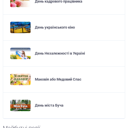
День кадрового працівника
День українського кіно
День Незалежності в Україні
Маковія або Медовий Спас
День міста Буча