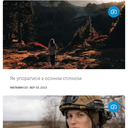
Як упоратися з осіннім спліном
INSTABIN123
- ВЕР. 05, 2023