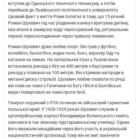
вступив до Гданського технічного техникуму, а потім
перейшов до Львівського політехнічного університету.
Цікавий факт з життя Роми полягає в тому, що 15-річний
Роман Шухевич під час різдвяних канікул врятував дитину,
яка впала в замерзлу воду через крихкий лід, рятувальник
переніс переохолодження через тривалу пневмонію.
Роман Шухевич дуже любив спорт. Він грав у футбол,
волейбол, баскетбол, водне поло, бокс, верхову їзду та
катання на лижах. На запорізьких іграх у Львові вона
встановила рекорд у бігу на 400 метрів з бар'єрами та
рекорд у плаванні на 100 метрів. Він отримав нагороди в
метанні диска і стрільбі. Шухевич любив плавати по річці:
він плив на човні з Галичини по Бугу і Віслі в Балтійське
море і повертався на човні проти течії.
Генерал хоружний з УПА починав як військовий гарматник
польської армії. У 1928-1929 роках Шухевич служив в
артилерійському корпусі Володимира-Волинського і навіть
навчався в так званому підстаршинському училищі. Однак
його вважали ненадійним через його участь в українській
націоналістичній організації, тому він не зміг закінчити