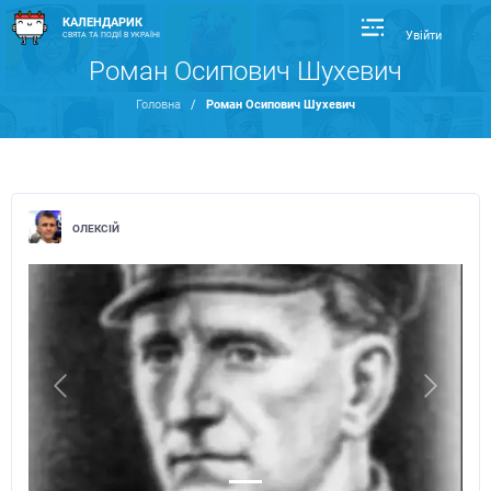
КАЛЕНДАРИК
Увійти
СВЯТА ТА ПОДІЇ В УКРАЇНІ
Роман Осипович Шухевич
Головна
/
Роман Осипович Шухевич
ОЛЕКСІЙ
Previous
Next