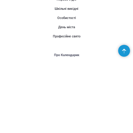
Шкільні вихідні
Особистості
День міста
Професійне свято
Про Календарик
Користувачі
Публікації
Місія проекту
Контакти
Партнери
Підтримай Україну - United24