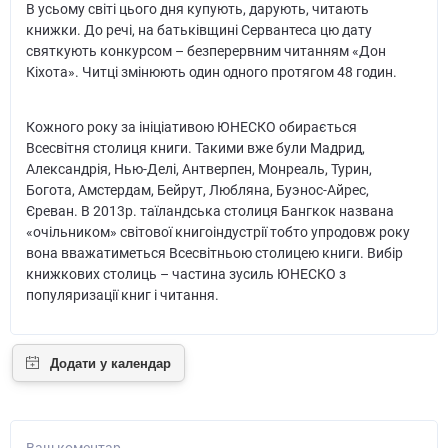
В усьому світі цього дня купують, дарують, читають
книжки. До речі, на батьківщині Сервантеса цю дату
святкують конкурсом – безперервним читанням «Дон
Кіхота». Читці змінюють один одного протягом 48 годин.
Кожного року за ініціативою ЮНЕСКО обирається
Всесвітня столиця книги. Такими вже були Мадрид,
Александрія, Нью-Делі, Антверпен, Монреаль, Турин,
Богота, Амстердам, Бейрут, Любляна, Буэнос-Айрес,
Єреван. В 2013р. таїландська столиця Бангкок названа
«очільником» світової книгоіндустрії тобто упродовж року
вона вважатиметься Всесвітньою столицею книги. Вибір
книжкових столиць – частина зусиль ЮНЕСКО з
популяризації книг і читання.
Ваш коментар...