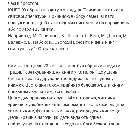
часі й просторі.
ЮНЕСКО обрала цю дату з огляду на її символічність для
світової літератури. Причиною вибору саме цієї дати
послужило те, що багато відомих письменників народились
або померли 23 квітня.
Наприклад, М. Сервантес, В. Шекспір, Л. Вега, М. Дрюон, М.
Валеджо, В. Набоков… Сьогодні Всесвітній день книги
святкують у 190 країнах світу.
Символічно день 23 квітня також був обраний завдяки
традиції святкування Дня книги у Каталонії, де у День
Святого Георга дарували троянду за кожну куплену
книжку. Цього дня також прийнято було дарувати книгу
близьким людям, тим, кого любиш.
Цього дня проводяться зустрічі з авторами, читання
уривків із улюблених книг, різноманітні конкурси, акції на
захист книги, фестивалі читання, розпродаж книг тощо.
Деякі країни з нагоди цієї дати видають одне з
найпопулярніших видань і роздають його безкоштовно.