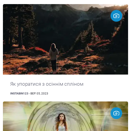
Як упоратися з осіннім спліном
INSTABIN123
- ВЕР. 05, 2023