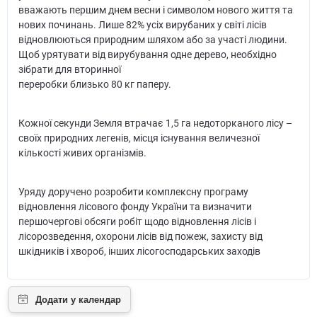
вважають першим днем весни і символом нового життя та
нових починань. Лише 82% усіх вирубаних у світі лісів
відновлюються природним шляхом або за участі людини.
Щоб урятувати від вирубування одне дерево, необхідно
зібрати для вторинної
переробки близько 80 кг паперу.
Кожної секунди Земля втрачає 1,5 га недоторканого лісу –
своїх природних легенів, місця існування величезної
кількості живих організмів.
Уряду доручено розробити комплексну програму
відновлення лісового фонду України та визначити
першочергові обсяги робіт щодо відновлення лісів і
лісорозведення, охорони лісів від пожеж, захисту від
шкідників і хвороб, інших лісогосподарських заходів