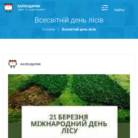
КАЛЕНДАРИК
Увійти
СВЯТА ТА ПОДІЇ В УКРАЇНІ
Всесвітній день лісів
Головна
/
Всесвітній день лісів
КАЛЕНДАРИК
Previous
Next