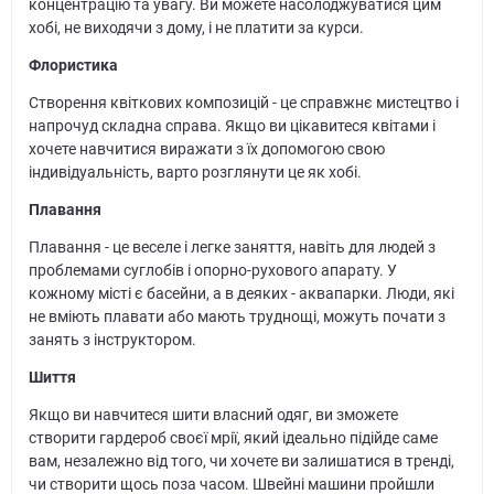
концентрацію та увагу. Ви можете насолоджуватися цим
хобі, не виходячи з дому, і не платити за курси.
Флористика
Створення квіткових композицій - це справжнє мистецтво і
напрочуд складна справа. Якщо ви цікавитеся квітами і
хочете навчитися виражати з їх допомогою свою
індивідуальність, варто розглянути це як хобі.
Плавання
Плавання - це веселе і легке заняття, навіть для людей з
проблемами суглобів і опорно-рухового апарату. У
кожному місті є басейни, а в деяких - аквапарки. Люди, які
не вміють плавати або мають труднощі, можуть почати з
занять з інструктором.
Шиття
Якщо ви навчитеся шити власний одяг, ви зможете
створити гардероб своєї мрії, який ідеально підійде саме
вам, незалежно від того, чи хочете ви залишатися в тренді,
чи створити щось поза часом. Швейні машини пройшли