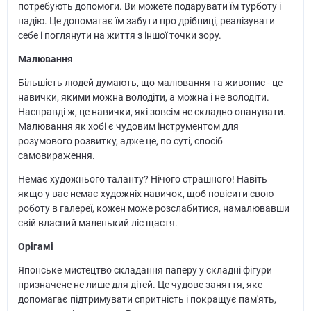
потребують допомоги. Ви можете подарувати їм турботу і
надію. Це допомагає їм забути про дрібниці, реалізувати
себе і поглянути на життя з іншої точки зору.
Малювання
Більшість людей думають, що малювання та живопис - це
навички, якими можна володіти, а можна і не володіти.
Насправді ж, це навички, які зовсім не складно опанувати.
Малювання як хобі є чудовим інструментом для
розумового розвитку, адже це, по суті, спосіб
самовираження.
Немає художнього таланту? Нічого страшного! Навіть
якщо у вас немає художніх навичок, щоб повісити свою
роботу в галереї, кожен може розслабитися, намалювавши
свій власний маленький ліс щастя.
Орігамі
Японське мистецтво складання паперу у складні фігури
призначене не лише для дітей. Це чудове заняття, яке
допомагає підтримувати спритність і покращує пам'ять,