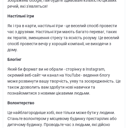
зображень Google, і ви будете здивовані кількістю цікавих
речей, які з'являться!
Настільні ігри
Як і гра в карти, настільні ігри - це веселий спосіб провести
час з друзями. Настільні ігри мають багато переваг, таких
як терапія, зменшення стресу та ясність розуму. Це веселий
спосіб провести вечір у хорошій компанії, не виходячи з
дому.
Блогінг
Який би формат ви не обрали - сторінку в Instagram,
окремий веб-сайт чи канал на YouTube - ведення блогу
може розвинути вашу творчість, уяву та зосередженість. Це
також дозволить вам здобути нові навички та
познайомитися з новими цікавими людьми.
Волонтерство
Це найблагородніше хобі, яке тільки може бути у людини.
Станьте волонтером у місцевому будинку престарілих або
дитячому будинку. Проводьте час з людьми, які дійсно