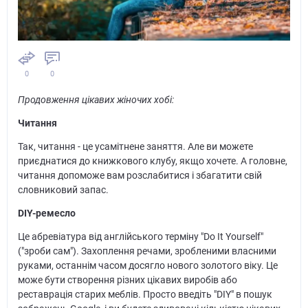
0
0
Продовження цікавих жіночих хобі:
Читання
Так, читання - це усамітнене заняття. Але ви можете
приєднатися до книжкового клубу, якщо хочете. А головне,
читання допоможе вам розслабитися і збагатити свій
словниковий запас.
DIY-ремесло
Це абревіатура від англійського терміну "Do It Yourself"
("зроби сам"). Захоплення речами, зробленими власними
руками, останнім часом досягло нового золотого віку. Це
може бути створення різних цікавих виробів або
реставрація старих меблів. Просто введіть "DIY" в пошук